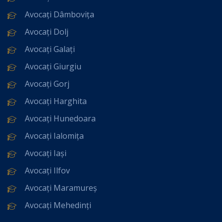
Avocați Dâmbovița
Avocați Dolj
Avocați Galați
Avocați Giurgiu
Avocați Gorj
Avocați Harghita
Avocați Hunedoara
Avocați Ialomița
Avocați Iași
Avocați Ilfov
Avocați Maramureș
Avocați Mehedinți