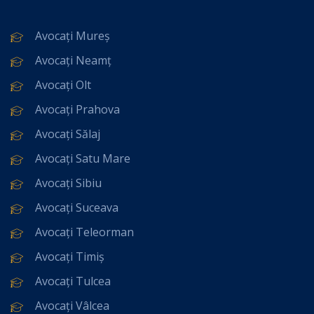
Avocați Mureș
Avocați Neamț
Avocați Olt
Avocați Prahova
Avocați Sălaj
Avocați Satu Mare
Avocați Sibiu
Avocați Suceava
Avocați Teleorman
Avocați Timiș
Avocați Tulcea
Avocați Vâlcea