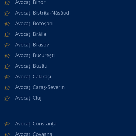
Avocați Bihor
Avocați Bistrița-Năsăud
Avocați Botoșani
Avocați Brăila
Avocați Brașov
Avocați București
Avocați Buzău
Avocați Călărași
Avocați Caraș-Severin
Avocați Cluj
Avocați Constanța
Avocați Covasna