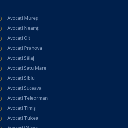
Avocați Mureș
Avocați Neamț
Avocați Olt
Avocați Prahova
Avocați Sălaj
Avocați Satu Mare
Avocați Sibiu
Avocați Suceava
Avocați Teleorman
Avocați Timiș
Avocați Tulcea