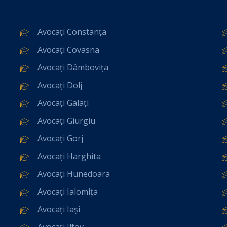
Avocați Constanța
Avocați Covasna
Avocați Dâmbovița
Avocați Dolj
Avocați Galați
Avocați Giurgiu
Avocați Gorj
Avocați Harghita
Avocați Hunedoara
Avocați Ialomița
Avocați Iași