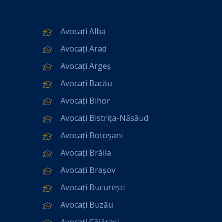
Avocați Alba
Avocați Arad
Avocați Argeș
Avocați Bacău
Avocați Bihor
Avocați Bistrița-Năsăud
Avocați Botoșani
Avocați Brăila
Avocați Brașov
Avocați București
Avocați Buzău