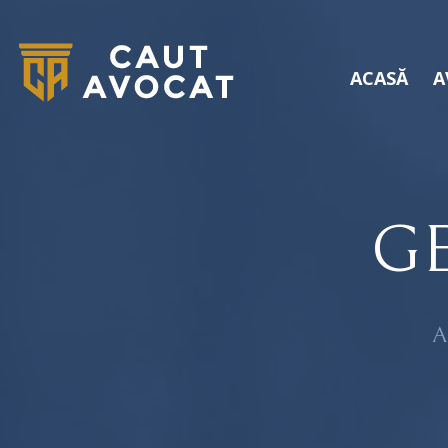
ACASĂ
A
G
A