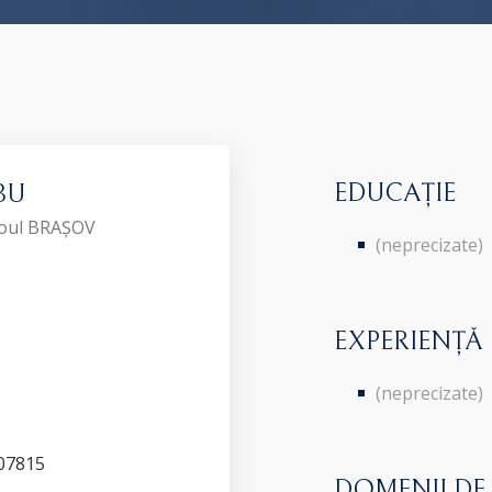
EDUCAȚIE
BU
aroul BRAȘOV
(neprecizate)
EXPERIENȚĂ
(neprecizate)
307815
DOMENII DE