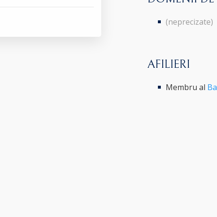
(neprecizate)
AFILIERI
Membru al
Ba