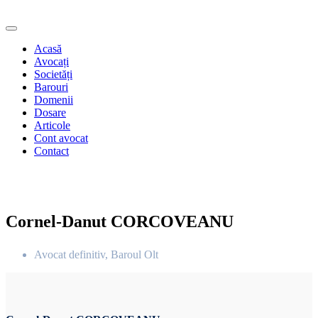
Acasă
Avocați
Societăți
Barouri
Domenii
Dosare
Articole
Cont avocat
Contact
Cornel-Danut CORCOVEANU
Avocat definitiv, Baroul Olt