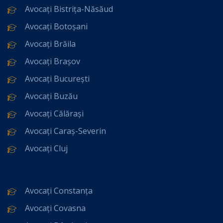
Avocați Bistrița-Năsăud
Avocați Botoșani
Avocați Brăila
Avocați Brașov
Avocați București
Avocați Buzău
Avocați Călărași
Avocați Caraș-Severin
Avocați Cluj
Avocați Constanța
Avocați Covasna