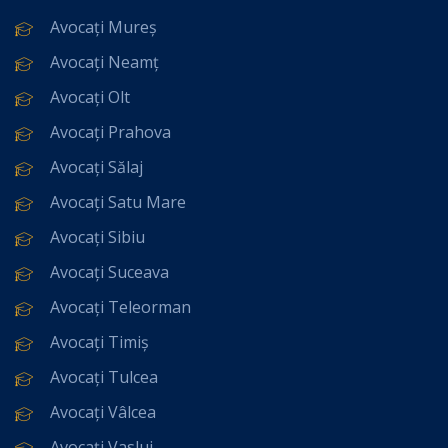
Avocați Mureș
Avocați Neamț
Avocați Olt
Avocați Prahova
Avocați Sălaj
Avocați Satu Mare
Avocați Sibiu
Avocați Suceava
Avocați Teleorman
Avocați Timiș
Avocați Tulcea
Avocați Vâlcea
Avocați Vaslui