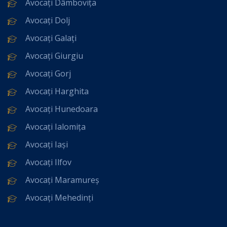
Avocați Dâmbovița
Avocați Dolj
Avocați Galați
Avocați Giurgiu
Avocați Gorj
Avocați Harghita
Avocați Hunedoara
Avocați Ialomița
Avocați Iași
Avocați Ilfov
Avocați Maramureș
Avocați Mehedinți