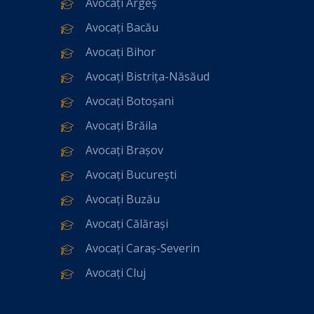
Avocați Argeș
Avocați Bacău
Avocați Bihor
Avocați Bistrița-Năsăud
Avocați Botoșani
Avocați Brăila
Avocați Brașov
Avocați București
Avocați Buzău
Avocați Călărași
Avocați Caraș-Severin
Avocați Cluj