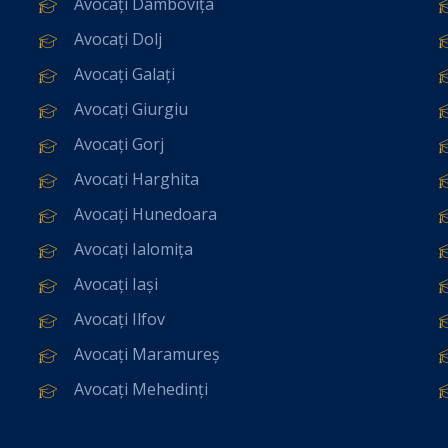
Avocați Dâmbovița
Avocați Dolj
Avocați Galați
Avocați Giurgiu
Avocați Gorj
Avocați Harghita
Avocați Hunedoara
Avocați Ialomița
Avocați Iași
Avocați Ilfov
Avocați Maramureș
Avocați Mehedinți