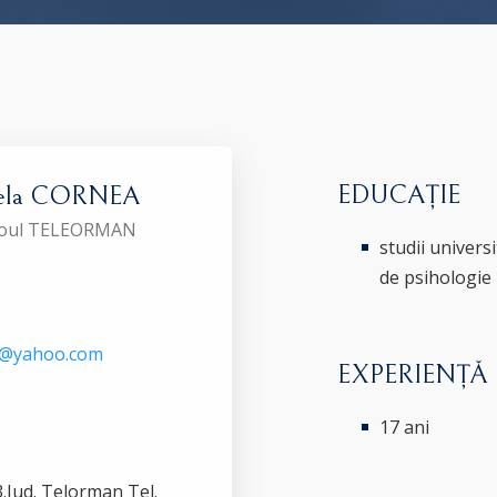
EDUCAȚIE
iela CORNEA
Baroul TELEORMAN
studii univers
de psihologie
u@yahoo.com
EXPERIENȚĂ
17 ani
3.Jud. Telorman Tel.