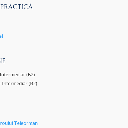
 PRACTICĂ
ei
NE
 Intermediar (B2)
- Intermediar (B2)
roului Teleorman