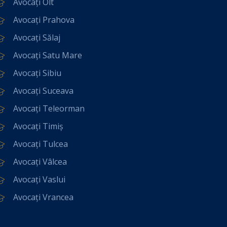
Avocați Olt
Avocați Prahova
Avocați Sălaj
Avocați Satu Mare
Avocați Sibiu
Avocați Suceava
Avocați Teleorman
Avocați Timiș
Avocați Tulcea
Avocați Vâlcea
Avocați Vaslui
Avocați Vrancea