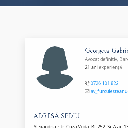
Georgeta-Gabr
Avocat definitiv, 
21 ani
experiență
0726 101 822
av_furculestean
ADRESĂ SEDIU
Alexandria, str. Cuza Voda, Bl. 252, Sc A ap 1