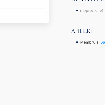
(neprecizate)
AFILIERI
Membru al
Ba