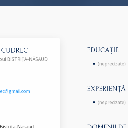
EDUCAȚIE
G-CUDREC
Baroul BISTRIȚA-NĂSĂUD
(neprecizate)
EXPERIENȚĂ
rec@gmail.com
(neprecizate)
ud.Bistrita-Nasaud
DOMENII DE