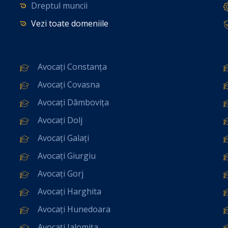
Dreptul muncii
Vezi toate domeniile
Avocați Constanța
Avocați Covasna
Avocați Dâmbovița
Avocați Dolj
Avocați Galați
Avocați Giurgiu
Avocați Gorj
Avocați Harghita
Avocați Hunedoara
Avocați Ialomița