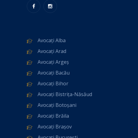
Avocați Alba
Avocați Arad
Avocați Argeș
Avocați Bacău
Avocați Bihor
Avocați Bistrița-Năsăud
Avocați Botoșani
Avocați Brăila
Avocați Brașov
Avocați București