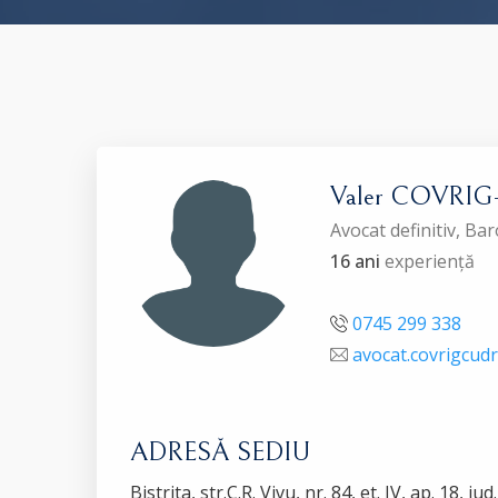
Valer COVRI
Avocat definitiv, 
16 ani
experiență
0745 299 338
avocat.covrigcud
ADRESĂ SEDIU
Bistrita, str.C.R. Vivu, nr. 84, et. IV, ap. 18, j