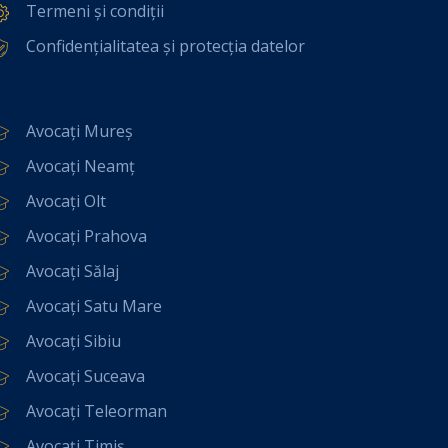
Termeni și condiții
Confidențialitatea și protecția datelor
Avocați Mureș
Avocați Neamț
Avocați Olt
Avocați Prahova
Avocați Sălaj
Avocați Satu Mare
Avocați Sibiu
Avocați Suceava
Avocați Teleorman
Avocați Timiș