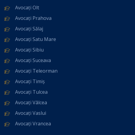
Avocați Olt
Avocați Prahova
Avocați Sălaj
Avocați Satu Mare
Avocați Sibiu
Avocați Suceava
Avocați Teleorman
Avocați Timiș
Avocați Tulcea
Avocați Vâlcea
Avocați Vaslui
Avocați Vrancea