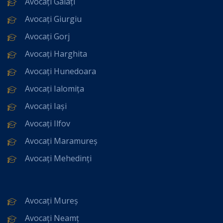
Avocați Galați
Avocați Giurgiu
Avocați Gorj
Avocați Harghita
Avocați Hunedoara
Avocați Ialomița
Avocați Iași
Avocați Ilfov
Avocați Maramureș
Avocați Mehedinți
Avocați Mureș
Avocați Neamț