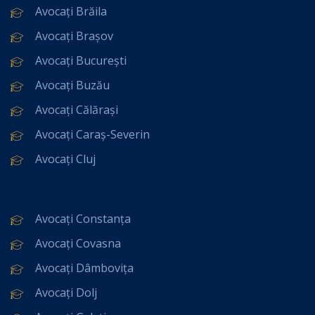
Avocați Brăila
Avocați Brașov
Avocați București
Avocați Buzău
Avocați Călărași
Avocați Caraș-Severin
Avocați Cluj
Avocați Constanța
Avocați Covasna
Avocați Dâmbovița
Avocați Dolj