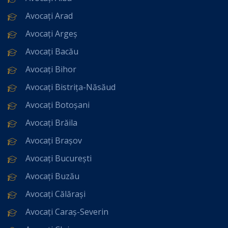
Avocați Arad
Avocați Argeș
Avocați Bacău
Avocați Bihor
Avocați Bistrița-Năsăud
Avocați Botoșani
Avocați Brăila
Avocați Brașov
Avocați București
Avocați Buzău
Avocați Călărași
Avocați Caraș-Severin