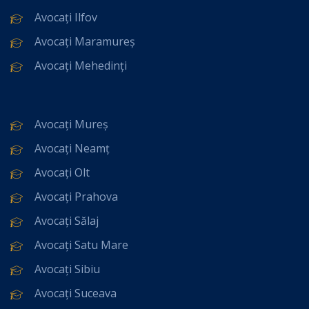
Avocați Ilfov
Avocați Maramureș
Avocați Mehedinți
Avocați Mureș
Avocați Neamț
Avocați Olt
Avocați Prahova
Avocați Sălaj
Avocați Satu Mare
Avocați Sibiu
Avocați Suceava