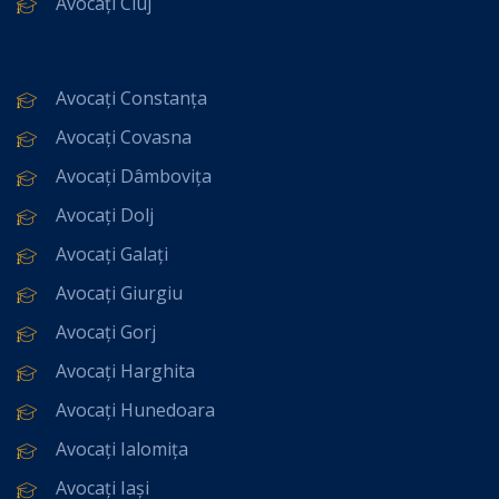
Avocați Cluj
Avocați Constanța
Avocați Covasna
Avocați Dâmbovița
Avocați Dolj
Avocați Galați
Avocați Giurgiu
Avocați Gorj
Avocați Harghita
Avocați Hunedoara
Avocați Ialomița
Avocați Iași