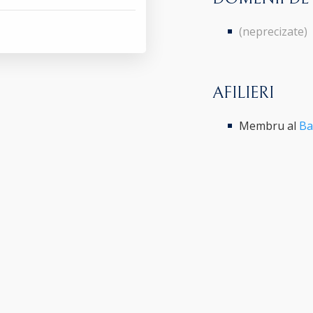
(neprecizate)
AFILIERI
Membru al
Ba