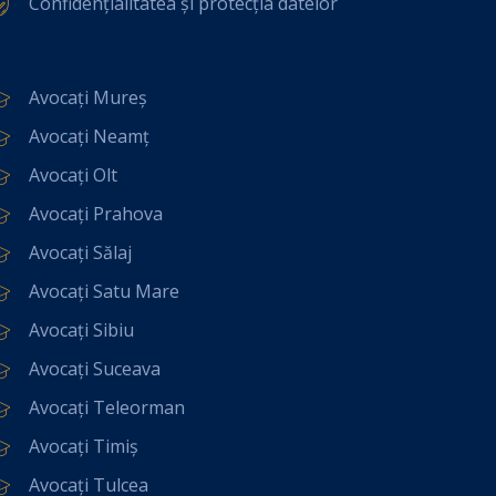
Confidențialitatea și protecția datelor
Avocați Mureș
Avocați Neamț
Avocați Olt
Avocați Prahova
Avocați Sălaj
Avocați Satu Mare
Avocați Sibiu
Avocați Suceava
Avocați Teleorman
Avocați Timiș
Avocați Tulcea