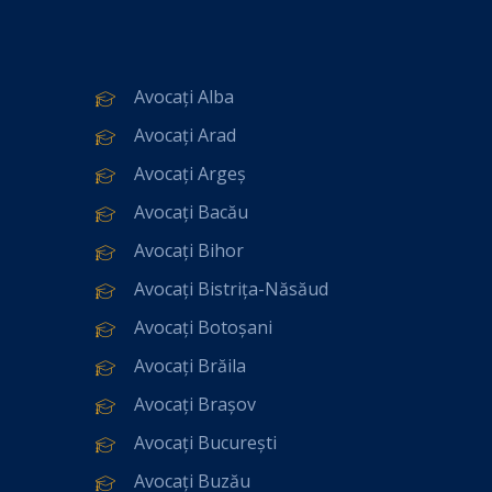
Avocați Alba
Avocați Arad
Avocați Argeș
Avocați Bacău
Avocați Bihor
Avocați Bistrița-Năsăud
Avocați Botoșani
Avocați Brăila
Avocați Brașov
Avocați București
Avocați Buzău