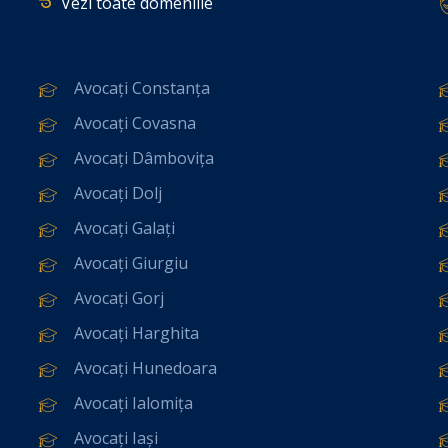
Vezi toate domeniile
Avocați Constanța
Avocați Covasna
Avocați Dâmbovița
Avocați Dolj
Avocați Galați
Avocați Giurgiu
Avocați Gorj
Avocați Harghita
Avocați Hunedoara
Avocați Ialomița
Avocați Iași