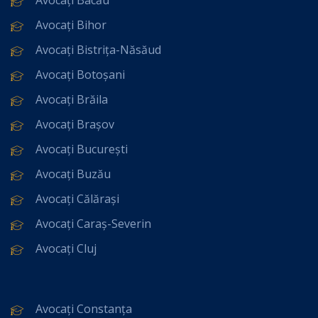
Avocați Bihor
Avocați Bistrița-Năsăud
Avocați Botoșani
Avocați Brăila
Avocați Brașov
Avocați București
Avocați Buzău
Avocați Călărași
Avocați Caraș-Severin
Avocați Cluj
Avocați Constanța