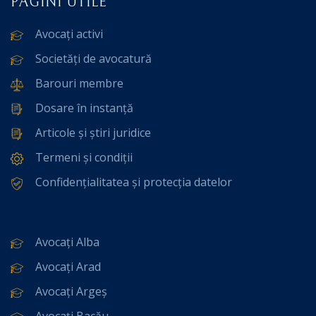
PAGINI UTILE
Avocați activi
Societăți de avocatură
Barouri membre
Dosare în instanță
Articole și știri juridice
Termeni și condiții
Confidențialitatea și protecția datelor
Avocați Alba
Avocați Arad
Avocați Argeș
Avocați Bacău