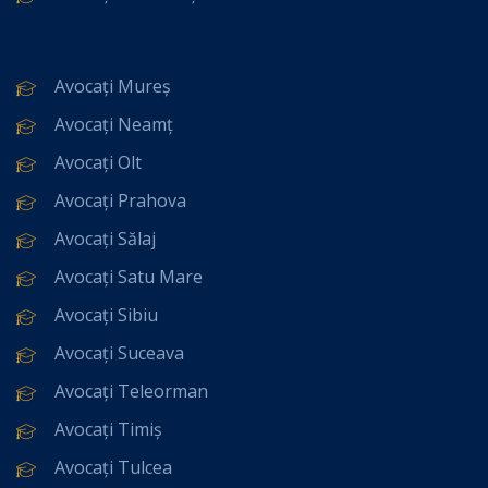
Avocați Mureș
Avocați Neamț
Avocați Olt
Avocați Prahova
Avocați Sălaj
Avocați Satu Mare
Avocați Sibiu
Avocați Suceava
Avocați Teleorman
Avocați Timiș
Avocați Tulcea