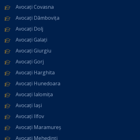
Avocați Covasna
Avocați Dâmbovița
Avocați Dolj
Avocați Galați
Avocați Giurgiu
Avocați Gorj
Avocați Harghita
Avocați Hunedoara
Avocați Ialomița
Avocați Iași
Avocați Ilfov
Avocați Maramureș
Avocați Mehedinți