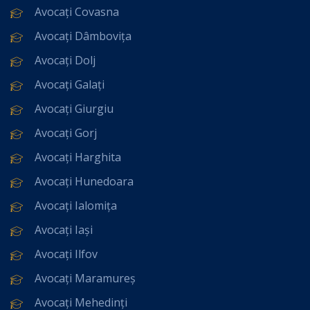
Avocați Covasna
Avocați Dâmbovița
Avocați Dolj
Avocați Galați
Avocați Giurgiu
Avocați Gorj
Avocați Harghita
Avocați Hunedoara
Avocați Ialomița
Avocați Iași
Avocați Ilfov
Avocați Maramureș
Avocați Mehedinți