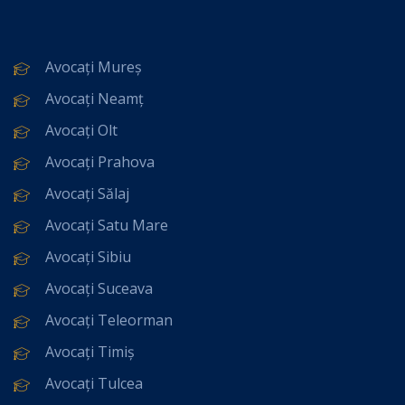
Avocați Mureș
Avocați Neamț
Avocați Olt
Avocați Prahova
Avocați Sălaj
Avocați Satu Mare
Avocați Sibiu
Avocați Suceava
Avocați Teleorman
Avocați Timiș
Avocați Tulcea