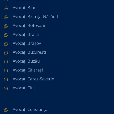
Avocați Bihor
Avocați Bistrița-Năsăud
Avocați Botoșani
Avocați Brăila
Avocați Brașov
Avocați București
Avocați Buzău
Avocați Călărași
Avocați Caraș-Severin
Avocați Cluj
Avocați Constanța