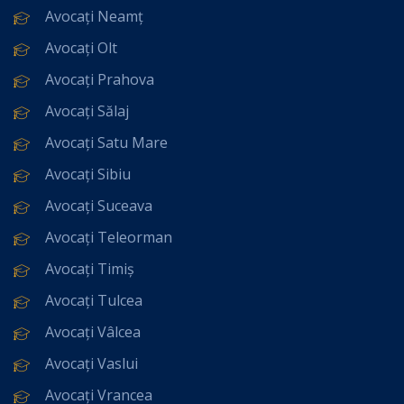
Avocați Neamț
Avocați Olt
Avocați Prahova
Avocați Sălaj
Avocați Satu Mare
Avocați Sibiu
Avocați Suceava
Avocați Teleorman
Avocați Timiș
Avocați Tulcea
Avocați Vâlcea
Avocați Vaslui
Avocați Vrancea