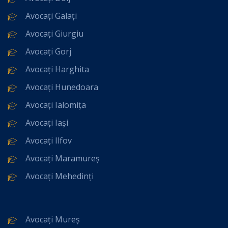
Avocați Galați
Avocați Giurgiu
Avocați Gorj
Avocați Harghita
Avocați Hunedoara
Avocați Ialomița
Avocați Iași
Avocați Ilfov
Avocați Maramureș
Avocați Mehedinți
Avocați Mureș