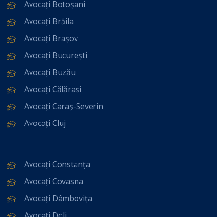
Avocați Botoșani
Avocați Brăila
Avocați Brașov
Avocați București
Avocați Buzău
Avocați Călărași
Avocați Caraș-Severin
Avocați Cluj
Avocați Constanța
Avocați Covasna
Avocați Dâmbovița
Avocați Dolj