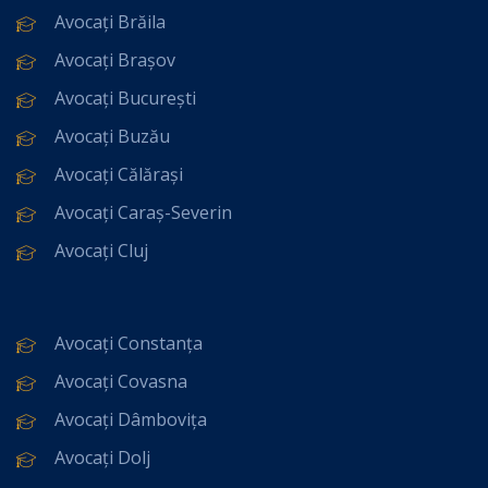
Avocați Brăila
Avocați Brașov
Avocați București
Avocați Buzău
Avocați Călărași
Avocați Caraș-Severin
Avocați Cluj
Avocați Constanța
Avocați Covasna
Avocați Dâmbovița
Avocați Dolj