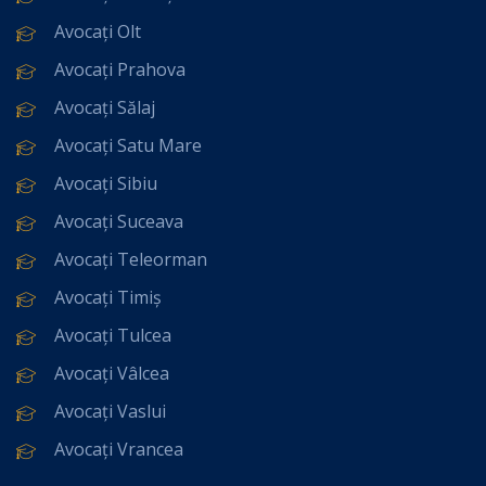
Avocați Olt
Avocați Prahova
Avocați Sălaj
Avocați Satu Mare
Avocați Sibiu
Avocați Suceava
Avocați Teleorman
Avocați Timiș
Avocați Tulcea
Avocați Vâlcea
Avocați Vaslui
Avocați Vrancea