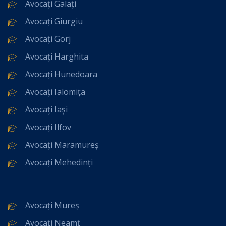
Avocați Galați
Avocați Giurgiu
Avocați Gorj
Avocați Harghita
Avocați Hunedoara
Avocați Ialomița
Avocați Iași
Avocați Ilfov
Avocați Maramureș
Avocați Mehedinți
Avocați Mureș
Avocați Neamț