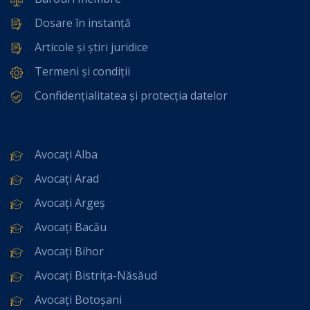
Dosare în instanță
Articole și știri juridice
Termeni și condiții
Confidențialitatea și protecția datelor
Avocați Alba
Avocați Arad
Avocați Argeș
Avocați Bacău
Avocați Bihor
Avocați Bistrița-Năsăud
Avocați Botoșani