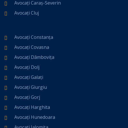
Avocați Caraș-Severin
Avocați Cluj
Avocați Constanța
Avocați Covasna
Avocați Dâmbovița
Avocați Dolj
Avocați Galați
Avocați Giurgiu
Avocați Gorj
Avocați Harghita
Avocați Hunedoara
Avocați Ialomița