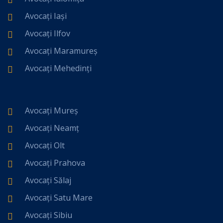
Avocați Iași
Avocați Ilfov
Avocați Maramureș
Avocați Mehedinți
Avocați Mureș
Avocați Neamț
Avocați Olt
Avocați Prahova
Avocați Sălaj
Avocați Satu Mare
Avocați Sibiu