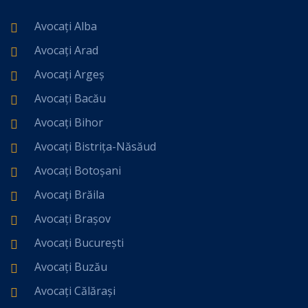
Avocați Alba
Avocați Arad
Avocați Argeș
Avocați Bacău
Avocați Bihor
Avocați Bistrița-Năsăud
Avocați Botoșani
Avocați Brăila
Avocați Brașov
Avocați București
Avocați Buzău
Avocați Călărași