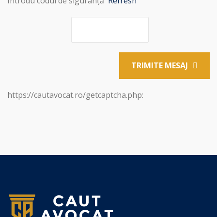
Introdu codul de siguranță
Refresh
TRIMITE MESAJ
https://cautavocat.ro/getcaptcha.php: