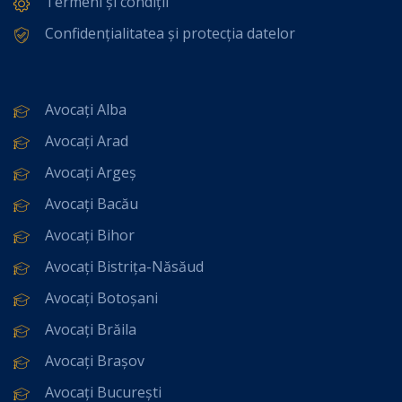
Termeni și condiții
Confidențialitatea și protecția datelor
Avocați Alba
Avocați Arad
Avocați Argeș
Avocați Bacău
Avocați Bihor
Avocați Bistrița-Năsăud
Avocați Botoșani
Avocați Brăila
Avocați Brașov
Avocați București