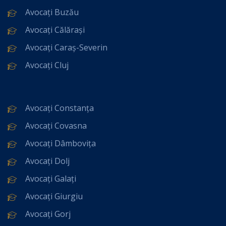
Avocați Buzău
Avocați Călărași
Avocați Caraș-Severin
Avocați Cluj
Avocați Constanța
Avocați Covasna
Avocați Dâmbovița
Avocați Dolj
Avocați Galați
Avocați Giurgiu
Avocați Gorj