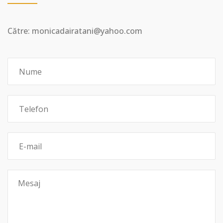
Către: monicadairatani@yahoo.com