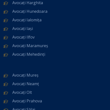
Avocați Harghita
Avocați Hunedoara
Avocați Ialomița
Avocați Iași
Avocați Ilfov
Avocați Maramureș
Avocați Mehedinți
Avocați Mureș
Avocați Neamț
Avocați Olt
Avocați Prahova
Avocați Sălaj