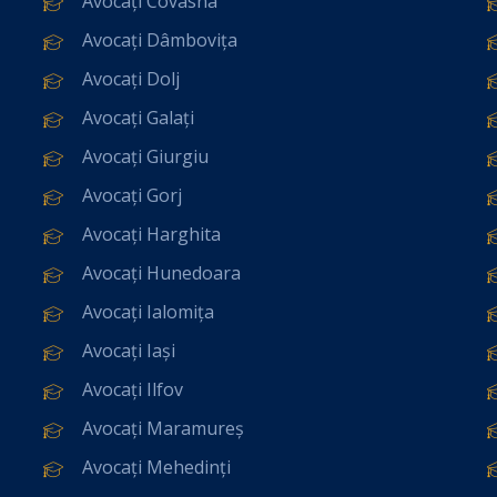
Avocați Covasna
Avocați Dâmbovița
Avocați Dolj
Avocați Galați
Avocați Giurgiu
Avocați Gorj
Avocați Harghita
Avocați Hunedoara
Avocați Ialomița
Avocați Iași
Avocați Ilfov
Avocați Maramureș
Avocați Mehedinți