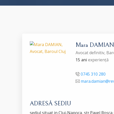
Mara DAMIAN
Avocat definitiv, Ba
15 ani
experiență
0745 310 280
mara.damian@rev
ADRESĂ SEDIU
sediul situat in Cluj-Napoca, str.Pavel Roșca n