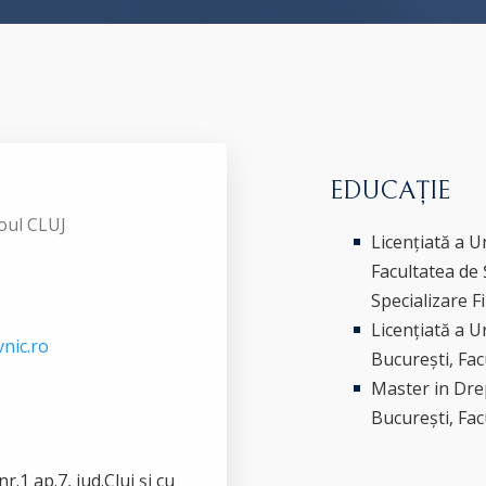
EDUCAȚIE
roul CLUJ
Licențiată a U
Facultatea de 
Specializare F
Licențiată a U
nic.ro
București, Fa
Master in Drep
București, Fa
r.1 ap.7, jud.Cluj și cu