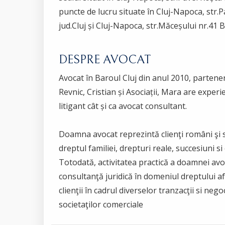
puncte de lucru situate în Cluj-Napoca, str.P
jud.Cluj și Cluj-Napoca, str.Măceșului nr.41 B,
DESPRE AVOCAT
Avocat în Baroul Cluj din anul 2010, partener 
Revnic, Cristian și Asociații, Mara are experi
litigant cât și ca avocat consultant.
Doamna avocat reprezintă clienţi români şi str
dreptul familiei, drepturi reale, succesiuni si 
Totodată, activitatea practică a doamnei av
consultanţă juridică în domeniul dreptului af
clienţii în cadrul diverselor tranzacţii si negoc
societaţilor comerciale