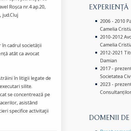
EXPERIENȚĂ
avel Roșca nr.4 ap.20,
 jud.Cluj
2006 - 2010 Pa
Camelia Crist
2010-2012 Avoc
Camelia Crist
în cadrul societății
2012-2021 Titu
ență atât ca avocat
Damian
2017 - prezent 
Societatea Civ
ăini în litigii legate de
2023 - prezen
executari silite.
Consultanților
ocat se concentrează pe
acerilor, asistând
ieri specifice activitaţii
DOMENII DE