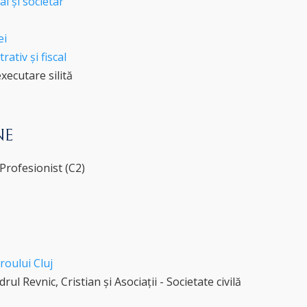
l și societar
ei
ativ și fiscal
xecutare silită
NE
Profesionist (C2)
roului Cluj
rul Revnic, Cristian și Asociații - Societate civilă