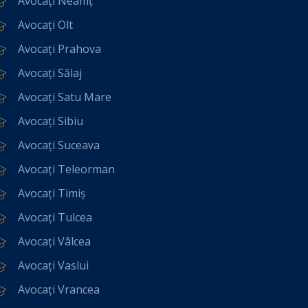
Avocați Neamț
Avocați Olt
Avocați Prahova
Avocați Sălaj
Avocați Satu Mare
Avocați Sibiu
Avocați Suceava
Avocați Teleorman
Avocați Timiș
Avocați Tulcea
Avocați Vâlcea
Avocați Vaslui
Avocați Vrancea