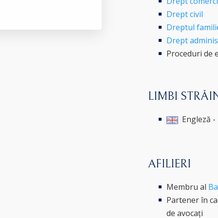
Drept comercia
Drept civil
Dreptul famili
Drept administr
Proceduri de e
LIMBI STRĂI
Engleză - 
AFILIERI
Membru al
Ba
Partener în cad
de avocați