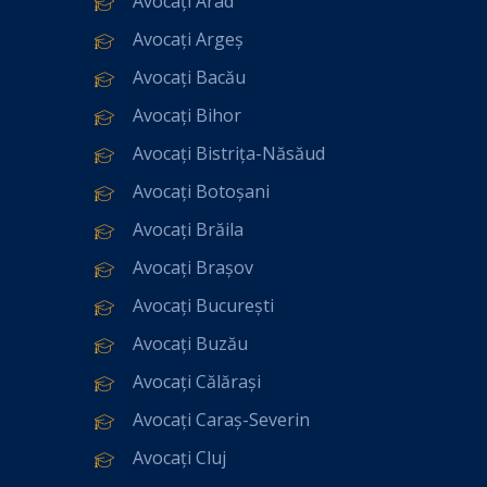
Avocați Arad
Avocați Argeș
Avocați Bacău
Avocați Bihor
Avocați Bistrița-Năsăud
Avocați Botoșani
Avocați Brăila
Avocați Brașov
Avocați București
Avocați Buzău
Avocați Călărași
Avocați Caraș-Severin
Avocați Cluj