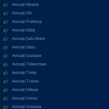
Avocați Neamț
Avocați Olt
Avocați Prahova
Avocați Sălaj
Avocați Satu Mare
Avocați Sibiu
Avocați Suceava
Avocați Teleorman
Avocați Timiș
Avocați Tulcea
Avocați Vâlcea
Avocați Vaslui
Avocați Vrancea