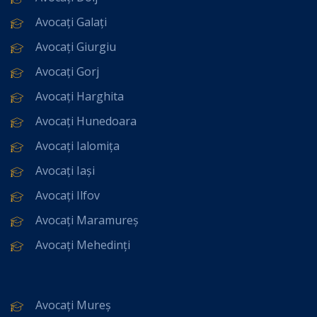
Avocați Galați
Avocați Giurgiu
Avocați Gorj
Avocați Harghita
Avocați Hunedoara
Avocați Ialomița
Avocați Iași
Avocați Ilfov
Avocați Maramureș
Avocați Mehedinți
Avocați Mureș