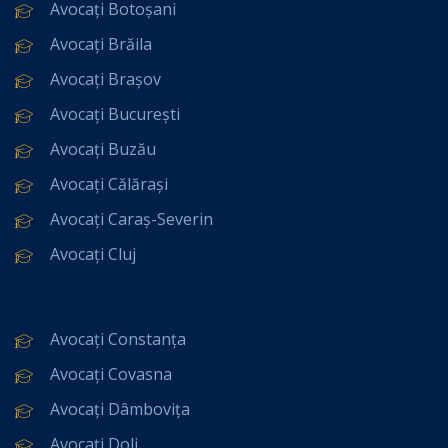
Avocați Botoșani
Avocați Brăila
Avocați Brașov
Avocați București
Avocați Buzău
Avocați Călărași
Avocați Caraș-Severin
Avocați Cluj
Avocați Constanța
Avocați Covasna
Avocați Dâmbovița
Avocați Dolj