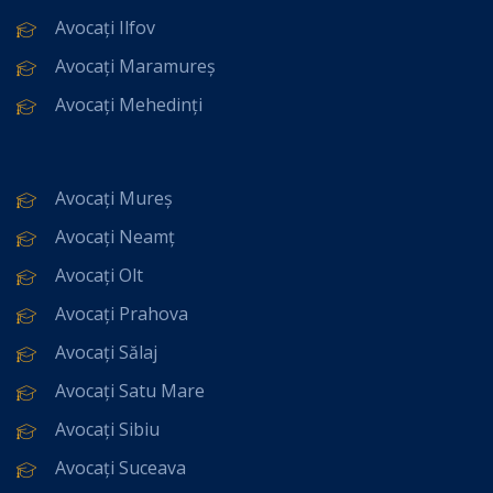
Avocați Ilfov
Avocați Maramureș
Avocați Mehedinți
Avocați Mureș
Avocați Neamț
Avocați Olt
Avocați Prahova
Avocați Sălaj
Avocați Satu Mare
Avocați Sibiu
Avocați Suceava