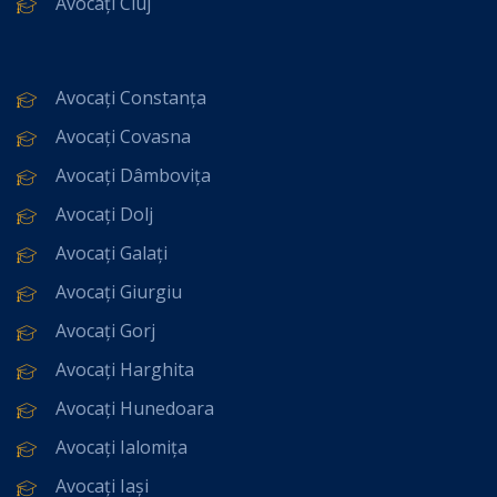
Avocați Cluj
Avocați Constanța
Avocați Covasna
Avocați Dâmbovița
Avocați Dolj
Avocați Galați
Avocați Giurgiu
Avocați Gorj
Avocați Harghita
Avocați Hunedoara
Avocați Ialomița
Avocați Iași