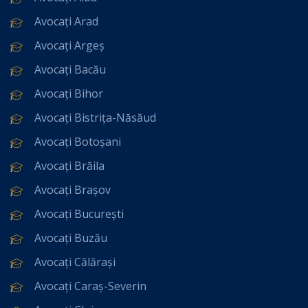
Avocați Arad
Avocați Argeș
Avocați Bacău
Avocați Bihor
Avocați Bistrița-Năsăud
Avocați Botoșani
Avocați Brăila
Avocați Brașov
Avocați București
Avocați Buzău
Avocați Călărași
Avocați Caraș-Severin