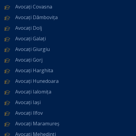
Avocați Covasna
Avocați Dâmbovița
Avocați Dolj
Avocați Galați
Avocați Giurgiu
Avocați Gorj
Avocați Harghita
Avocați Hunedoara
Avocați Ialomița
Avocați Iași
Avocați Ilfov
Avocați Maramureș
Avocați Mehedinți