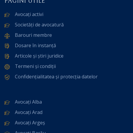
PAGINI UTILE
Avocați activi
Societăți de avocatură
Barouri membre
Dosare în instanță
Articole și știri juridice
Termeni și condiții
Confidențialitatea și protecția datelor
Avocați Alba
Avocați Arad
Avocați Argeș
Avocați Bacău