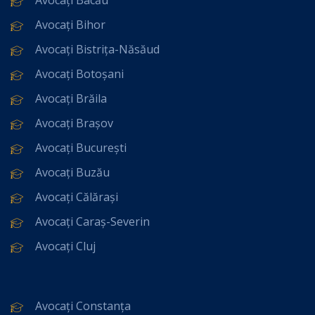
Avocați Bihor
Avocați Bistrița-Năsăud
Avocați Botoșani
Avocați Brăila
Avocați Brașov
Avocați București
Avocați Buzău
Avocați Călărași
Avocați Caraș-Severin
Avocați Cluj
Avocați Constanța