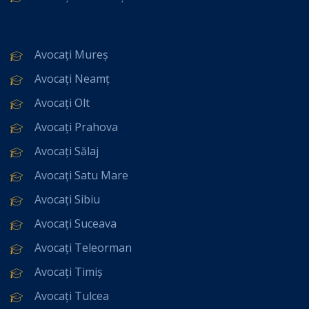
Avocați Mureș
Avocați Neamț
Avocați Olt
Avocați Prahova
Avocați Sălaj
Avocați Satu Mare
Avocați Sibiu
Avocați Suceava
Avocați Teleorman
Avocați Timiș
Avocați Tulcea