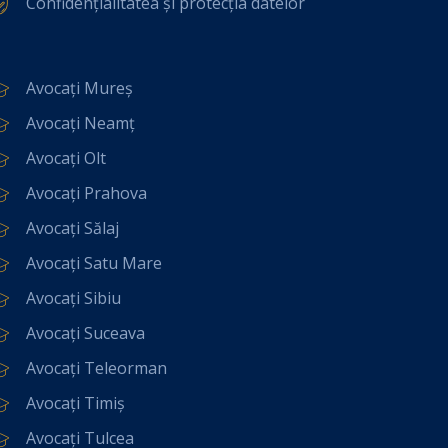
Confidențialitatea și protecția datelor
Avocați Mureș
Avocați Neamț
Avocați Olt
Avocați Prahova
Avocați Sălaj
Avocați Satu Mare
Avocați Sibiu
Avocați Suceava
Avocați Teleorman
Avocați Timiș
Avocați Tulcea