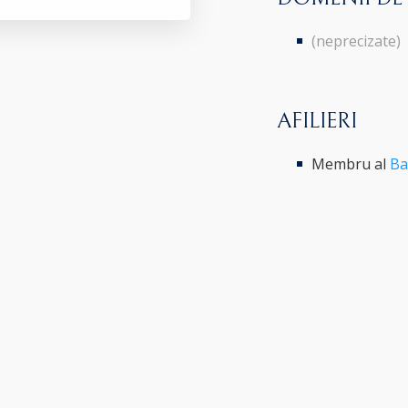
(neprecizate)
AFILIERI
Membru al
Ba