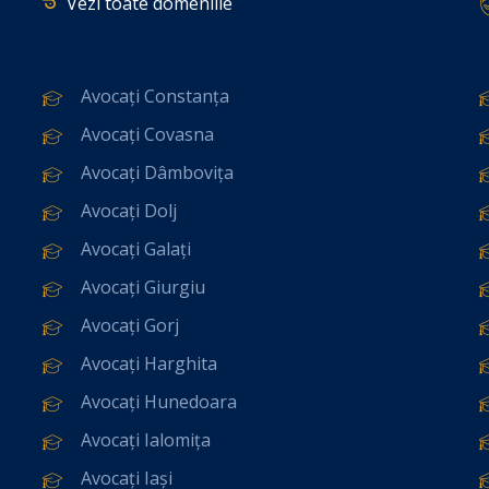
Vezi toate domeniile
Avocați Constanța
Avocați Covasna
Avocați Dâmbovița
Avocați Dolj
Avocați Galați
Avocați Giurgiu
Avocați Gorj
Avocați Harghita
Avocați Hunedoara
Avocați Ialomița
Avocați Iași