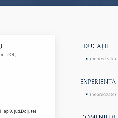
EDUCAȚIE
U
roul DOLJ
(neprecizate)
EXPERIENȚĂ
(neprecizate)
 ap.9, jud.Dolj, tel.
DOMENII DE