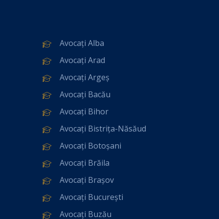
Avocați Alba
Avocați Arad
Avocați Argeș
Avocați Bacău
Avocați Bihor
Avocați Bistrița-Năsăud
Avocați Botoșani
Avocați Brăila
Avocați Brașov
Avocați București
Avocați Buzău