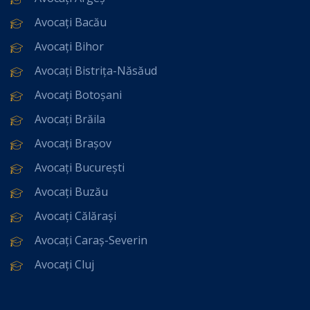
Avocați Bacău
Avocați Bihor
Avocați Bistrița-Năsăud
Avocați Botoșani
Avocați Brăila
Avocați Brașov
Avocați București
Avocați Buzău
Avocați Călărași
Avocați Caraș-Severin
Avocați Cluj