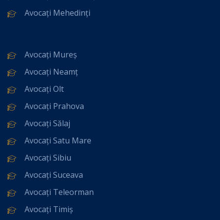
Avocați Mehedinți
Avocați Mureș
Avocați Neamț
Avocați Olt
Avocați Prahova
Avocați Sălaj
Avocați Satu Mare
Avocați Sibiu
Avocați Suceava
Avocați Teleorman
Avocați Timiș