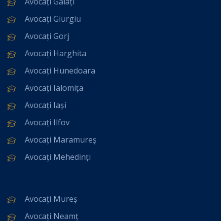
Avocați Galați
Avocați Giurgiu
Avocați Gorj
Avocați Harghita
Avocați Hunedoara
Avocați Ialomița
Avocați Iași
Avocați Ilfov
Avocați Maramureș
Avocați Mehedinți
Avocați Mureș
Avocați Neamț