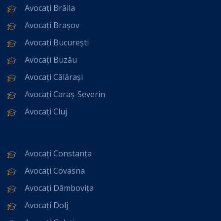
Avocați Brăila
Avocați Brașov
Avocați București
Avocați Buzău
Avocați Călărași
Avocați Caraș-Severin
Avocați Cluj
Avocați Constanța
Avocați Covasna
Avocați Dâmbovița
Avocați Dolj