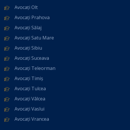
Avocați Olt
Avocați Prahova
Avocați Sălaj
Avocați Satu Mare
Avocați Sibiu
Avocați Suceava
Avocați Teleorman
Avocați Timiș
Avocați Tulcea
Avocați Vâlcea
Avocați Vaslui
Avocați Vrancea