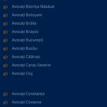
Avocați Bistrița-Năsăud
Avocați Botoșani
Avocați Brăila
Avocați Brașov
Avocați București
Avocați Buzău
Avocați Călărași
Avocați Caraș-Severin
Avocați Cluj
Avocați Constanța
Avocați Covasna