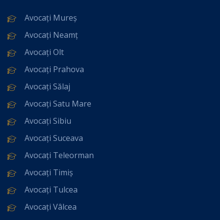
Avocați Mureș
Avocați Neamț
Avocați Olt
Avocați Prahova
Avocați Sălaj
Avocați Satu Mare
Avocați Sibiu
Avocați Suceava
Avocați Teleorman
Avocați Timiș
Avocați Tulcea
Avocați Vâlcea