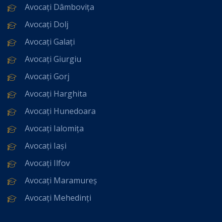
Avocați Dâmbovița
Avocați Dolj
Avocați Galați
Avocați Giurgiu
Avocați Gorj
Avocați Harghita
Avocați Hunedoara
Avocați Ialomița
Avocați Iași
Avocați Ilfov
Avocați Maramureș
Avocați Mehedinți