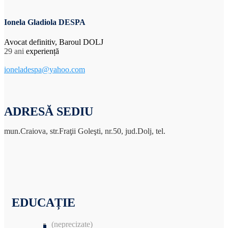
Ionela Gladiola DESPA
Avocat definitiv, Baroul DOLJ
29 ani
experiență
ioneladespa@yahoo.com
ADRESĂ SEDIU
mun.Craiova, str.Fraţii Goleşti, nr.50, jud.Dolj, tel.
EDUCAȚIE
(neprecizate)