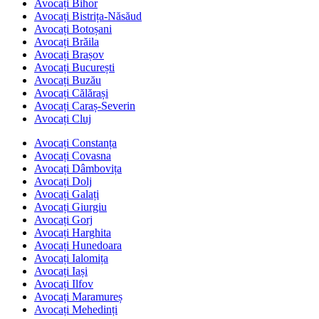
Avocați Bihor
Avocați Bistrița-Năsăud
Avocați Botoșani
Avocați Brăila
Avocați Brașov
Avocați București
Avocați Buzău
Avocați Călărași
Avocați Caraș-Severin
Avocați Cluj
Avocați Constanța
Avocați Covasna
Avocați Dâmbovița
Avocați Dolj
Avocați Galați
Avocați Giurgiu
Avocați Gorj
Avocați Harghita
Avocați Hunedoara
Avocați Ialomița
Avocați Iași
Avocați Ilfov
Avocați Maramureș
Avocați Mehedinți