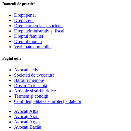
Domenii de practică
Drept penal
Drept civil
Drept comercial și societar
Drept administrativ și fiscal
Dreptul familiei
Dreptul muncii
Vezi toate domeniile
Pagini utile
Avocați activi
Societăți de avocatură
Barouri membre
Dosare în instanță
Articole și știri juridice
Termeni și condiții
Confidențialitatea și protecția datelor
Avocați Alba
Avocați Arad
Avocați Argeș
Avocați Bacău