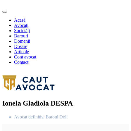
Acasă
Avocați
Societăți
Barouri
Domenii
Dosare
Articole
Cont avocat
Contact
Ionela Gladiola DESPA
Avocat definitiv, Baroul Dolj