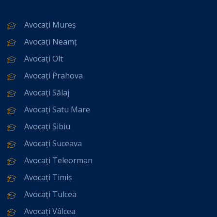
Avocați Mureș
Avocați Neamț
Avocați Olt
Avocați Prahova
Avocați Sălaj
Avocați Satu Mare
Avocați Sibiu
Avocați Suceava
Avocați Teleorman
Avocați Timiș
Avocați Tulcea
Avocați Vâlcea