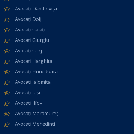
Avocați Dâmbovița
Avocați Dolj
Avocați Galați
Avocați Giurgiu
Avocați Gorj
Avocați Harghita
Avocați Hunedoara
Avocați Ialomița
Avocați Iași
Avocați Ilfov
Avocați Maramureș
Avocați Mehedinți