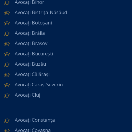
Avocați Bihor
Avocați Bistrița-Năsăud
Avocați Botoșani
Avocați Brăila
Avocați Brașov
Avocați București
Avocați Buzău
Avocați Călărași
Avocați Caraș-Severin
Avocați Cluj
Avocați Constanța
Avocați Covasna