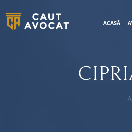
ACASĂ
A
CIPR
A