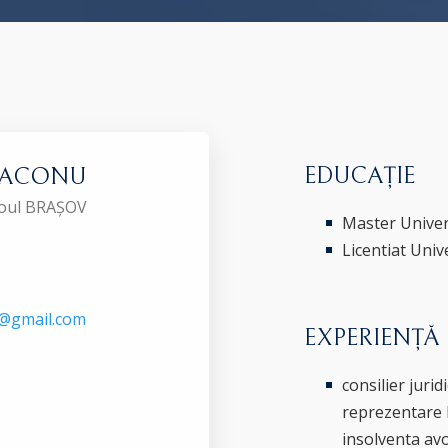
EDUCAȚIE
 DIACONU
aroul BRAȘOV
Master Univer
Licentiat Univ
8@gmail.com
EXPERIENȚĂ
consilier jurid
reprezentare li
insolventa avo