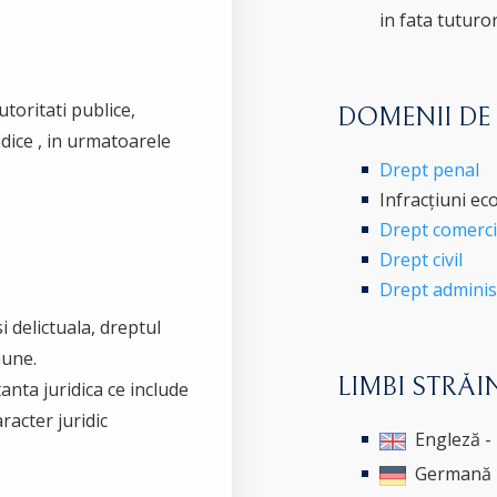
in fata tuturo
utoritati publice,
DOMENII DE
idice , in urmatoarele
Drept penal
Infracțiuni ec
Drept comercia
Drept civil
Drept administr
si delictuala, dreptul
mune.
LIMBI STRĂI
tanta juridica ce include
acter juridic
Engleză -
Germană -