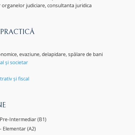
r organelor judiciare, consultanta juridica
 PRACTICĂ
onomice, evaziune, delapidare, spălare de bani
l și societar
ativ și fiscal
NE
 Pre-Intermediar (B1)
 Elementar (A2)