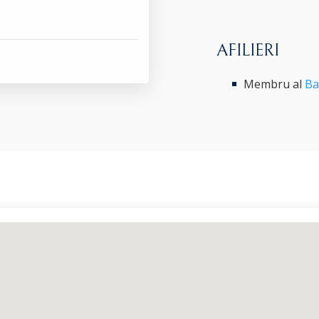
AFILIERI
Membru al
Ba