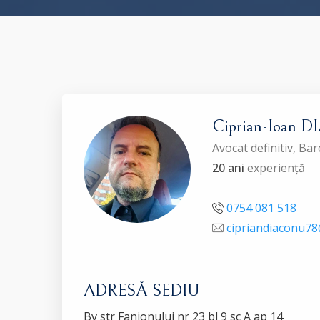
Ciprian-Ioan
Avocat definitiv, B
20 ani
experiență
0754 081 518
cipriandiaconu7
ADRESĂ SEDIU
Bv str Fanionului nr 23 bl 9 sc A ap 14