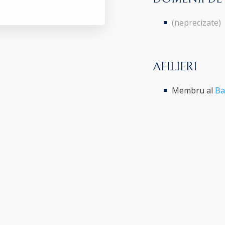
(neprecizate)
AFILIERI
Membru al
Ba