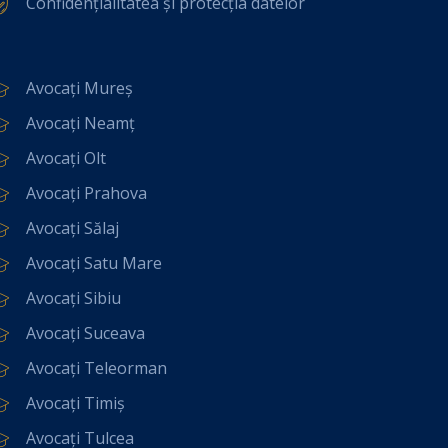
Confidențialitatea și protecția datelor
Avocați Mureș
Avocați Neamț
Avocați Olt
Avocați Prahova
Avocați Sălaj
Avocați Satu Mare
Avocați Sibiu
Avocați Suceava
Avocați Teleorman
Avocați Timiș
Avocați Tulcea