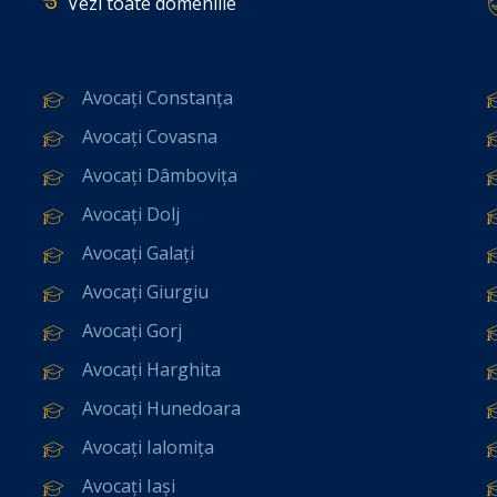
Vezi toate domeniile
Avocați Constanța
Avocați Covasna
Avocați Dâmbovița
Avocați Dolj
Avocați Galați
Avocați Giurgiu
Avocați Gorj
Avocați Harghita
Avocați Hunedoara
Avocați Ialomița
Avocați Iași