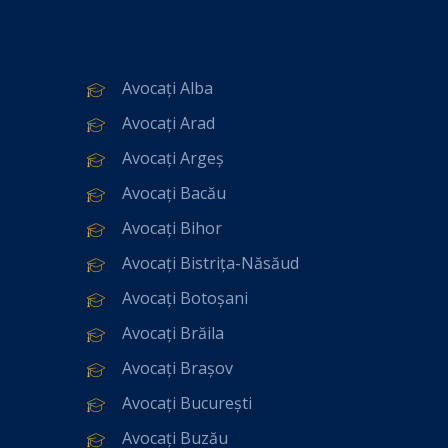
Avocați Alba
Avocați Arad
Avocați Argeș
Avocați Bacău
Avocați Bihor
Avocați Bistrița-Năsăud
Avocați Botoșani
Avocați Brăila
Avocați Brașov
Avocați București
Avocați Buzău