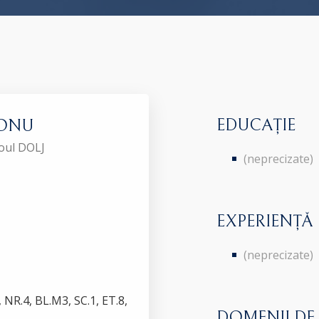
EDUCAȚIE
CONU
roul DOLJ
(neprecizate)
EXPERIENȚĂ
(neprecizate)
R.4, BL.M3, SC.1, ET.8,
DOMENII DE