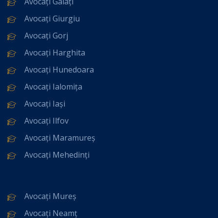
Avocați Galați
Avocați Giurgiu
Avocați Gorj
Avocați Harghita
Avocați Hunedoara
Avocați Ialomița
Avocați Iași
Avocați Ilfov
Avocați Maramureș
Avocați Mehedinți
Avocați Mureș
Avocați Neamț