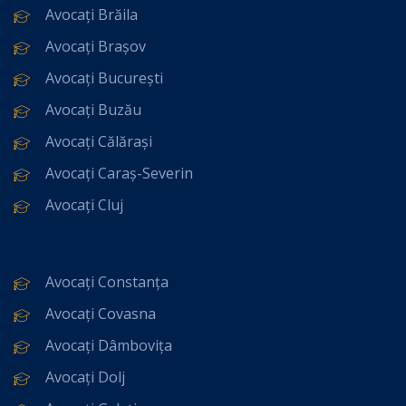
Avocați Brăila
Avocați Brașov
Avocați București
Avocați Buzău
Avocați Călărași
Avocați Caraș-Severin
Avocați Cluj
Avocați Constanța
Avocați Covasna
Avocați Dâmbovița
Avocați Dolj