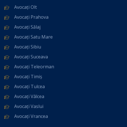
Avocați Olt
Avocați Prahova
Avocați Sălaj
Avocați Satu Mare
Avocați Sibiu
Avocați Suceava
Avocați Teleorman
Avocați Timiș
Avocați Tulcea
Avocați Vâlcea
Avocați Vaslui
Avocați Vrancea