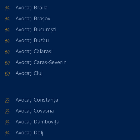
Avocați Brăila
Avocați Brașov
Avocați București
Avocați Buzău
Avocați Călărași
Avocați Caraș-Severin
Avocați Cluj
Avocați Constanța
Avocați Covasna
Avocați Dâmbovița
Avocați Dolj