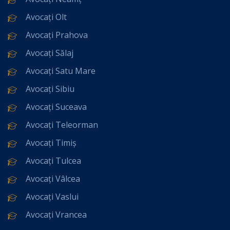
Avocați Olt
Avocați Prahova
Avocați Sălaj
Avocați Satu Mare
Avocați Sibiu
Avocați Suceava
Avocați Teleorman
Avocați Timiș
Avocați Tulcea
Avocați Vâlcea
Avocați Vaslui
Avocați Vrancea