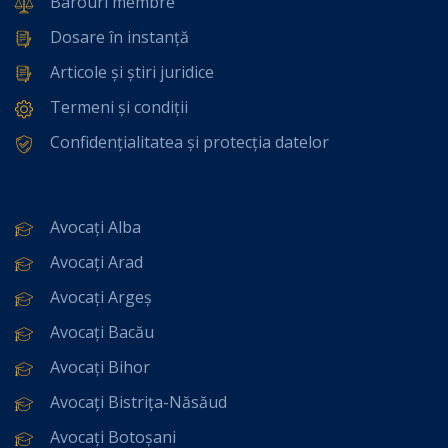
Barouri membre
Dosare în instanță
Articole și știri juridice
Termeni și condiții
Confidențialitatea și protecția datelor
Avocați Alba
Avocați Arad
Avocați Argeș
Avocați Bacău
Avocați Bihor
Avocați Bistrița-Năsăud
Avocați Botoșani