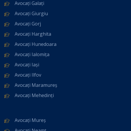
Avocați Galați
Avocați Giurgiu
Avocați Gorj
Avocați Harghita
Avocați Hunedoara
Avocați Ialomița
Avocați Iași
Avocați Ilfov
Avocați Maramureș
Avocați Mehedinți
Avocați Mureș
Avocați Neamț