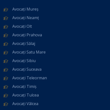
Avocați Mureș
Avocați Neamț
Avocați Olt
Avocați Prahova
Avocați Sălaj
Avocați Satu Mare
Avocați Sibiu
Avocați Suceava
Avocați Teleorman
Avocați Timiș
Avocați Tulcea
Avocați Vâlcea