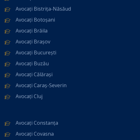
Avocați Bistrița-Năsăud
Avocați Botoșani
Avocați Brăila
Avocați Brașov
Avocați București
Avocați Buzău
Avocați Călărași
Avocați Caraș-Severin
Avocați Cluj
Avocați Constanța
Avocați Covasna