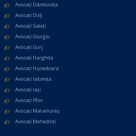
Avocați Dâmbovița
Avocați Dolj
Avocați Galați
Avocați Giurgiu
Avocați Gorj
Avocați Harghita
Avocați Hunedoara
Avocați Ialomița
Avocați Iași
Avocați Ilfov
Avocați Maramureș
Avocați Mehedinți