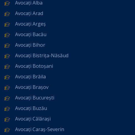
Avocați Alba
Avocați Arad
Avocați Argeș
Avocați Bacău
Avocați Bihor
Avocați Bistrița-Năsăud
Avocați Botoșani
Avocați Brăila
Avocați Brașov
Avocați București
Avocați Buzău
Avocați Călărași
Avocați Caraș-Severin