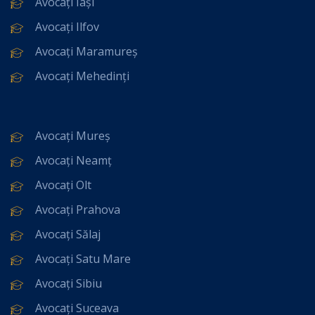
Avocați Iași
Avocați Ilfov
Avocați Maramureș
Avocați Mehedinți
Avocați Mureș
Avocați Neamț
Avocați Olt
Avocați Prahova
Avocați Sălaj
Avocați Satu Mare
Avocați Sibiu
Avocați Suceava