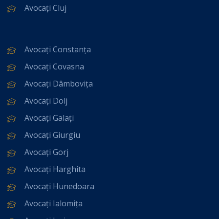
Avocați Cluj
Avocați Constanța
Avocați Covasna
Avocați Dâmbovița
Avocați Dolj
Avocați Galați
Avocați Giurgiu
Avocați Gorj
Avocați Harghita
Avocați Hunedoara
Avocați Ialomița