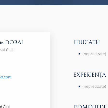
EDUCAȚIE
dia DOBAI
roul CLUJ
(neprecizate)
EXPERIENȚĂ
oo.com
(neprecizate)
d.Cluj
DOMENII DE