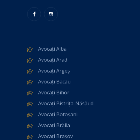
Avocați Alba
Avocați Arad
Avocați Argeș
Avocați Bacău
Avocați Bihor
Avocați Bistrița-Năsăud
Avocați Botoșani
Avocați Brăila
Avocați Brașov