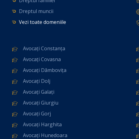
Dreptul familiei
Dreptul muncii
Vezi toate domeniile
Avocați Constanța
Avocați Covasna
Avocați Dâmbovița
Avocați Dolj
Avocați Galați
Avocați Giurgiu
Avocați Gorj
Avocați Harghita
Avocați Hunedoara