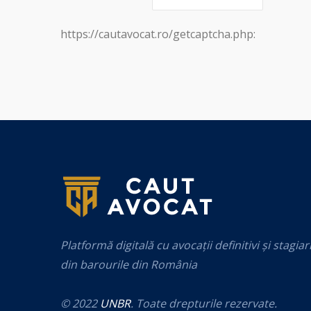
https://cautavocat.ro/getcaptcha.php:
Platformă digitală cu avocații definitivi și stagiar
din barourile din România
© 2022
UNBR
. Toate drepturile rezervate.