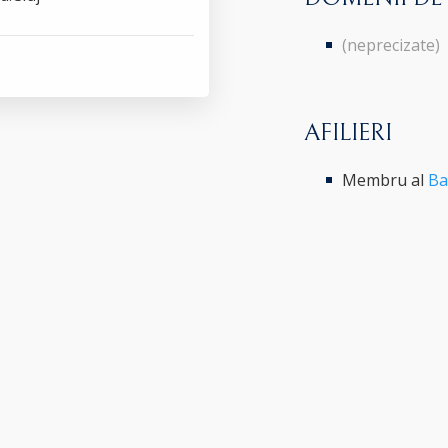
(neprecizate)
AFILIERI
Membru al
Ba