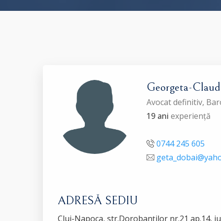
Georgeta-Clau
Avocat definitiv, Ba
19 ani
experiență
0744 245 605
geta_dobai@yah
ADRESĂ SEDIU
Cluj-Napoca, str.Dorobanților nr.21 ap.14, ju