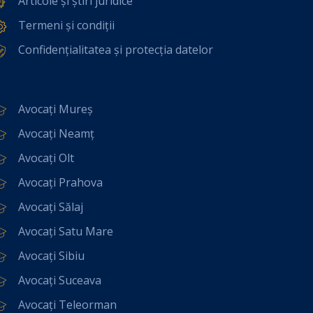
Articole și știri juridice
Termeni și condiții
Confidențialitatea și protecția datelor
Avocați Mureș
Avocați Neamț
Avocați Olt
Avocați Prahova
Avocați Sălaj
Avocați Satu Mare
Avocați Sibiu
Avocați Suceava
Avocați Teleorman