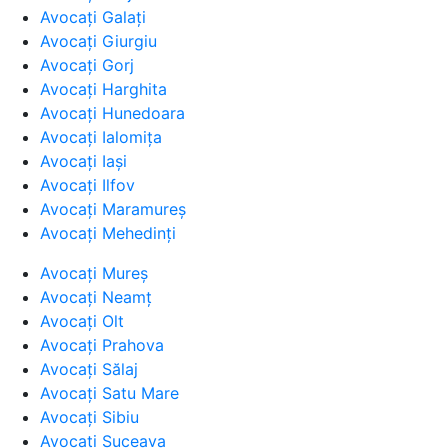
Avocați Galați
Avocați Giurgiu
Avocați Gorj
Avocați Harghita
Avocați Hunedoara
Avocați Ialomița
Avocați Iași
Avocați Ilfov
Avocați Maramureș
Avocați Mehedinți
Avocați Mureș
Avocați Neamț
Avocați Olt
Avocați Prahova
Avocați Sălaj
Avocați Satu Mare
Avocați Sibiu
Avocați Suceava