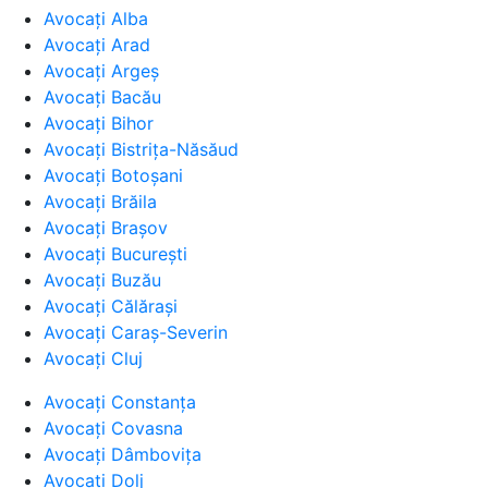
Avocați Alba
Avocați Arad
Avocați Argeș
Avocați Bacău
Avocați Bihor
Avocați Bistrița-Năsăud
Avocați Botoșani
Avocați Brăila
Avocați Brașov
Avocați București
Avocați Buzău
Avocați Călărași
Avocați Caraș-Severin
Avocați Cluj
Avocați Constanța
Avocați Covasna
Avocați Dâmbovița
Avocați Dolj