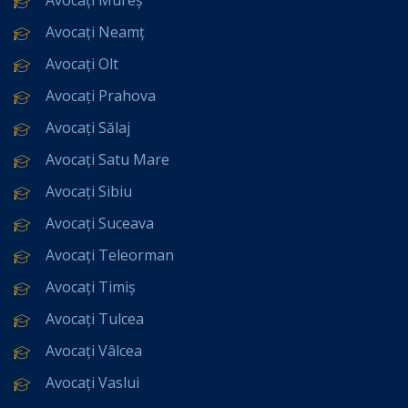
Avocați Neamț
Avocați Olt
Avocați Prahova
Avocați Sălaj
Avocați Satu Mare
Avocați Sibiu
Avocați Suceava
Avocați Teleorman
Avocați Timiș
Avocați Tulcea
Avocați Vâlcea
Avocați Vaslui