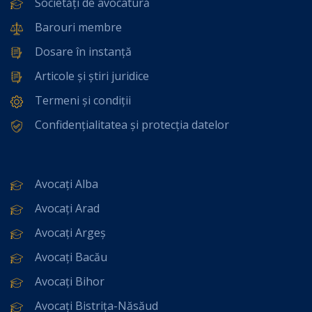
Societăți de avocatură
Barouri membre
Dosare în instanță
Articole și știri juridice
Termeni și condiții
Confidențialitatea și protecția datelor
Avocați Alba
Avocați Arad
Avocați Argeș
Avocați Bacău
Avocați Bihor
Avocați Bistrița-Năsăud