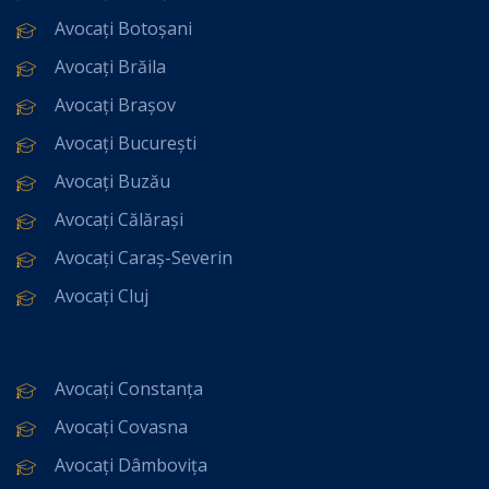
Avocați Botoșani
Avocați Brăila
Avocați Brașov
Avocați București
Avocați Buzău
Avocați Călărași
Avocați Caraș-Severin
Avocați Cluj
Avocați Constanța
Avocați Covasna
Avocați Dâmbovița