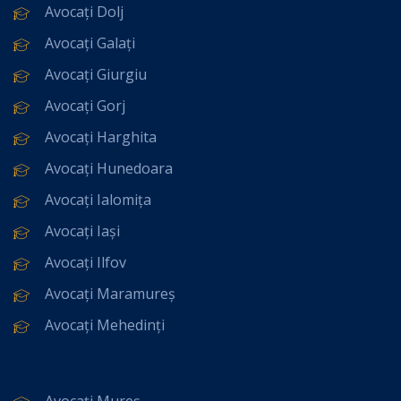
Avocați Dolj
Avocați Galați
Avocați Giurgiu
Avocați Gorj
Avocați Harghita
Avocați Hunedoara
Avocați Ialomița
Avocați Iași
Avocați Ilfov
Avocați Maramureș
Avocați Mehedinți
Avocați Mureș