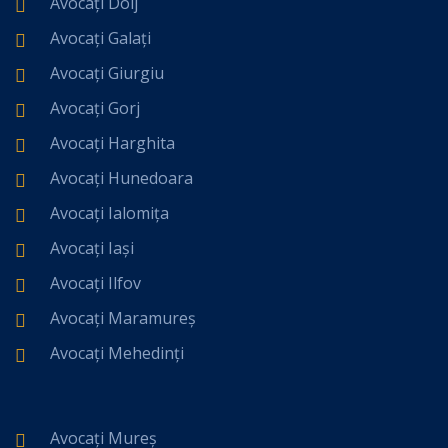
Avocați Dolj
Avocați Galați
Avocați Giurgiu
Avocați Gorj
Avocați Harghita
Avocați Hunedoara
Avocați Ialomița
Avocați Iași
Avocați Ilfov
Avocați Maramureș
Avocați Mehedinți
Avocați Mureș