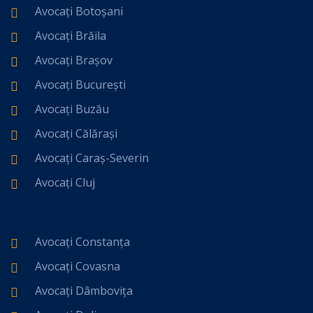
Avocați Botoșani
Avocați Brăila
Avocați Brașov
Avocați București
Avocați Buzău
Avocați Călărași
Avocați Caraș-Severin
Avocați Cluj
Avocați Constanța
Avocați Covasna
Avocați Dâmbovița