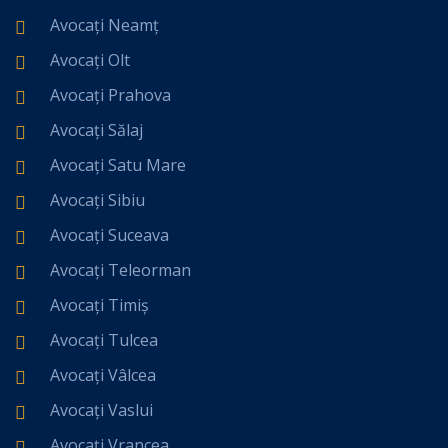
Avocați Neamț
Avocați Olt
Avocați Prahova
Avocați Sălaj
Avocați Satu Mare
Avocați Sibiu
Avocați Suceava
Avocați Teleorman
Avocați Timiș
Avocați Tulcea
Avocați Vâlcea
Avocați Vaslui
Avocați Vrancea