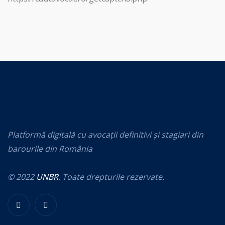
Platformă digitală cu avocații definitivi și stagiari din
barourile din România
© 2022
UNBR
. Toate drepturile rezervate.