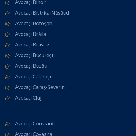
Avocați Bihor
Avocați Bistrița-Năsăud
Avocați Botoșani
Avocați Brăila
Avocați Brașov
Avocați București
Avocați Buzău
Avocați Călărași
Avocați Caraș-Severin
Avocați Cluj
Avocați Constanța
Avocați Covasna