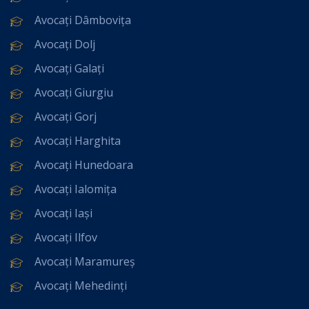
Avocați Dâmbovița
Avocați Dolj
Avocați Galați
Avocați Giurgiu
Avocați Gorj
Avocați Harghita
Avocați Hunedoara
Avocați Ialomița
Avocați Iași
Avocați Ilfov
Avocați Maramureș
Avocați Mehedinți