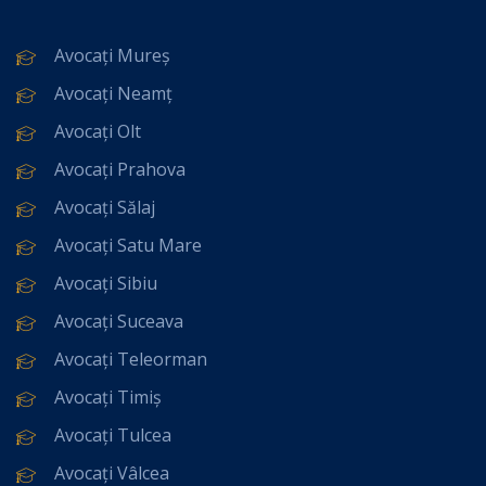
Avocați Mureș
Avocați Neamț
Avocați Olt
Avocați Prahova
Avocați Sălaj
Avocați Satu Mare
Avocați Sibiu
Avocați Suceava
Avocați Teleorman
Avocați Timiș
Avocați Tulcea
Avocați Vâlcea