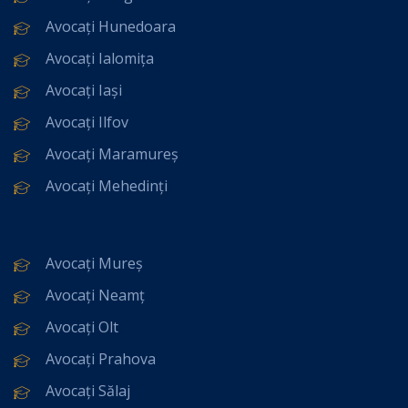
Avocați Hunedoara
Avocați Ialomița
Avocați Iași
Avocați Ilfov
Avocați Maramureș
Avocați Mehedinți
Avocați Mureș
Avocați Neamț
Avocați Olt
Avocați Prahova
Avocați Sălaj