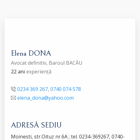
Elena DONA
Avocat definitiv, Baroul BACĂU
22 ani
experiență
0234 369 267
,
0740 074 578
elena_dona@yahoo.com
ADRESĂ SEDIU
Moinesti, str.Oituz nr.6A ; tel. 0234-369267, 0740-