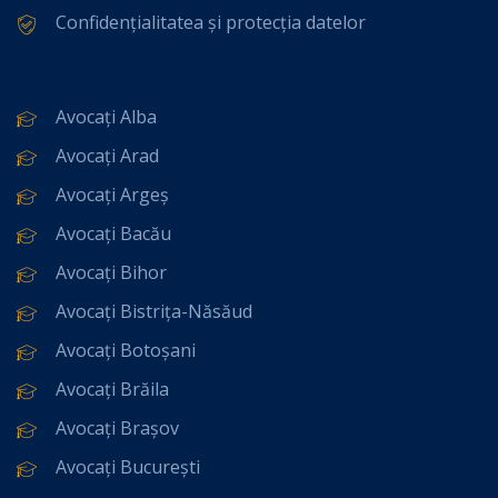
Confidențialitatea și protecția datelor
Avocați Alba
Avocați Arad
Avocați Argeș
Avocați Bacău
Avocați Bihor
Avocați Bistrița-Năsăud
Avocați Botoșani
Avocați Brăila
Avocați Brașov
Avocați București