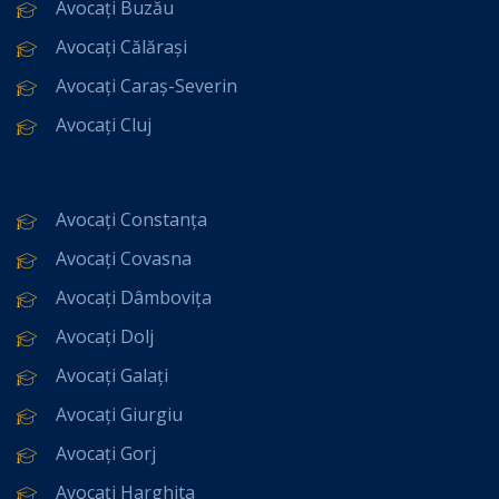
Avocați Buzău
Avocați Călărași
Avocați Caraș-Severin
Avocați Cluj
Avocați Constanța
Avocați Covasna
Avocați Dâmbovița
Avocați Dolj
Avocați Galați
Avocați Giurgiu
Avocați Gorj
Avocați Harghita