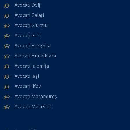
Avocați Dolj
Avocați Galați
Avocați Giurgiu
Avocați Gorj
Avocați Harghita
Avocați Hunedoara
Avocați Ialomița
Avocați Iași
Avocați Ilfov
Avocați Maramureș
Avocați Mehedinți