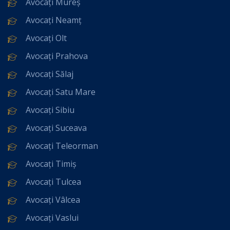
Avocați Mureș
Avocați Neamț
Avocați Olt
Avocați Prahova
Avocați Sălaj
Avocați Satu Mare
Avocați Sibiu
Avocați Suceava
Avocați Teleorman
Avocați Timiș
Avocați Tulcea
Avocați Vâlcea
Avocați Vaslui