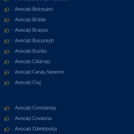
Avocați Botoșani
Avocați Brăila
Avocați Brașov
Avocați București
Avocați Buzău
Avocați Călărași
Avocați Caraș-Severin
Avocați Cluj
Avocați Constanța
Avocați Covasna
Avocați Dâmbovița