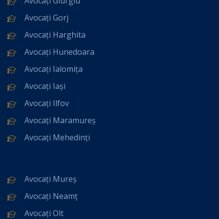
Avocați Giurgiu
Avocați Gorj
Avocați Harghita
Avocați Hunedoara
Avocați Ialomița
Avocați Iași
Avocați Ilfov
Avocați Maramureș
Avocați Mehedinți
Avocați Mureș
Avocați Neamț
Avocați Olt