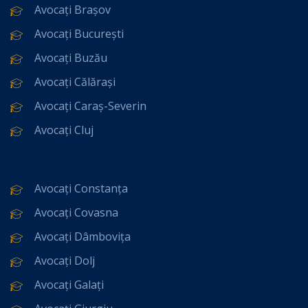
Avocați Brașov
Avocați București
Avocați Buzău
Avocați Călărași
Avocați Caraș-Severin
Avocați Cluj
Avocați Constanța
Avocați Covasna
Avocați Dâmbovița
Avocați Dolj
Avocați Galați