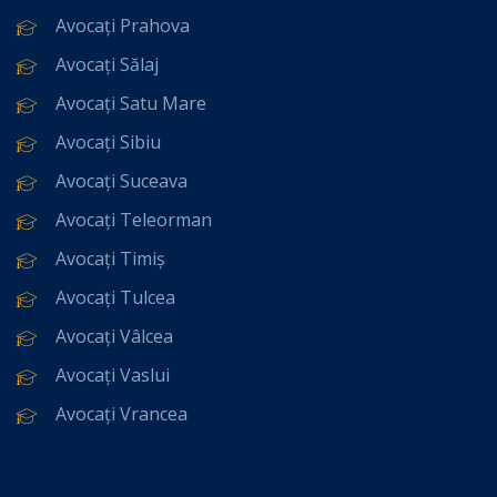
Avocați Prahova
Avocați Sălaj
Avocați Satu Mare
Avocați Sibiu
Avocați Suceava
Avocați Teleorman
Avocați Timiș
Avocați Tulcea
Avocați Vâlcea
Avocați Vaslui
Avocați Vrancea