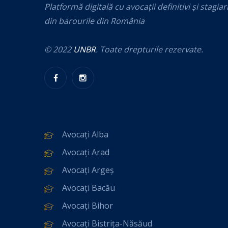
Platformă digitală cu avocații definitivi și stagiar
din barourile din România
© 2022
UNBR
. Toate drepturile rezervate.
Avocați Alba
Avocați Arad
Avocați Argeș
Avocați Bacău
Avocați Bihor
Avocați Bistrița-Năsăud