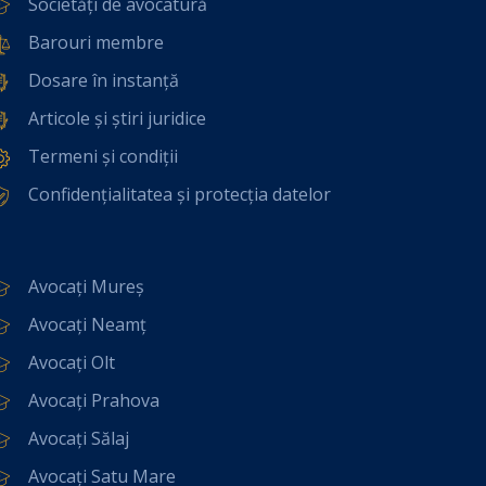
Societăți de avocatură
Barouri membre
Dosare în instanță
Articole și știri juridice
Termeni și condiții
Confidențialitatea și protecția datelor
Avocați Mureș
Avocați Neamț
Avocați Olt
Avocați Prahova
Avocați Sălaj
Avocați Satu Mare