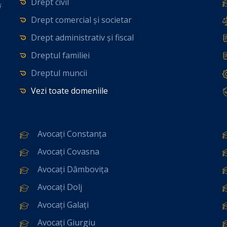
Drept civil
i
Drept comercial și societar
Drept administrativ și fiscal
Dreptul familiei
Dreptul muncii
Vezi toate domeniile
Avocați Constanța
Avocați Covasna
Avocați Dâmbovița
Avocați Dolj
Avocați Galați
Avocați Giurgiu