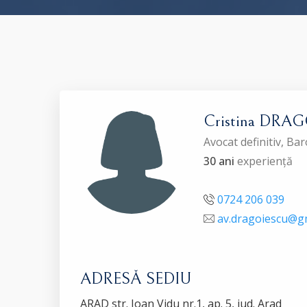
Cristina DRA
Avocat definitiv, Ba
30 ani
experiență
0724 206 039
av.dragoiescu@g
ADRESĂ SEDIU
ARAD str. Ioan Vidu nr.1, ap. 5, jud. Arad