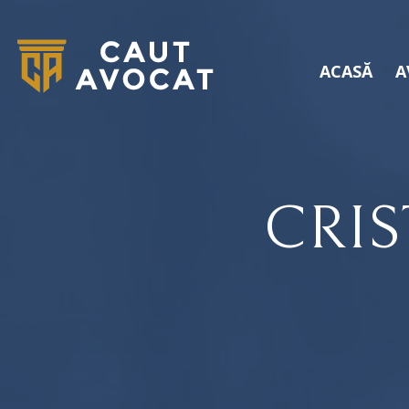
ACASĂ
A
CRI