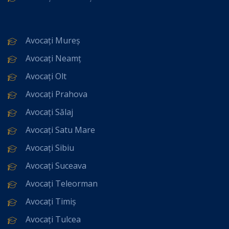
Avocați Mureș
Avocați Neamț
Avocați Olt
Avocați Prahova
Avocați Sălaj
Avocați Satu Mare
Avocați Sibiu
Avocați Suceava
Avocați Teleorman
Avocați Timiș
Avocați Tulcea