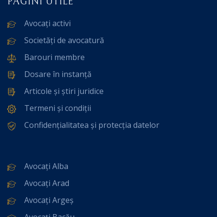
PAGINI UTILE
Avocați activi
Societăți de avocatură
Barouri membre
Dosare în instanță
Articole și știri juridice
Termeni și condiții
Confidențialitatea și protecția datelor
Avocați Alba
Avocați Arad
Avocați Argeș
Avocați Bacău