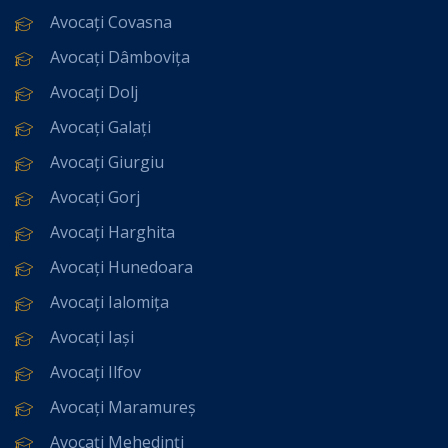
Avocați Covasna
Avocați Dâmbovița
Avocați Dolj
Avocați Galați
Avocați Giurgiu
Avocați Gorj
Avocați Harghita
Avocați Hunedoara
Avocați Ialomița
Avocați Iași
Avocați Ilfov
Avocați Maramureș
Avocați Mehedinți