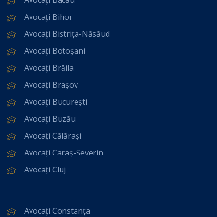
Avocați Bihor
Avocați Bistrița-Năsăud
Avocați Botoșani
Avocați Brăila
Avocați Brașov
Avocați București
Avocați Buzău
Avocați Călărași
Avocați Caraș-Severin
Avocați Cluj
Avocați Constanța