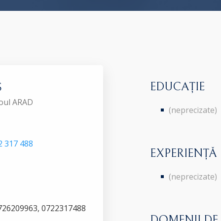
EDUCAȚIE
Ş
roul ARAD
(neprecizate)
2 317 488
EXPERIENȚĂ
(neprecizate)
.0726209963, 0722317488
DOMENII DE