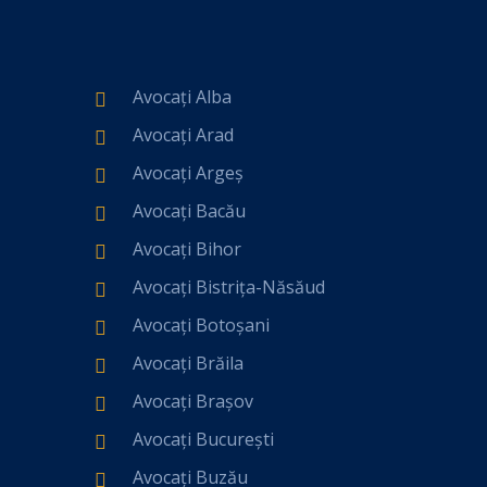
Avocați Alba
Avocați Arad
Avocați Argeș
Avocați Bacău
Avocați Bihor
Avocați Bistrița-Năsăud
Avocați Botoșani
Avocați Brăila
Avocați Brașov
Avocați București
Avocați Buzău