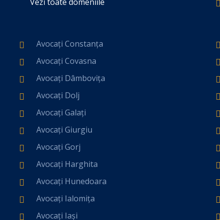
Vezi toate domeniile
Avocați Constanța
Avocați Covasna
Avocați Dâmbovița
Avocați Dolj
Avocați Galați
Avocați Giurgiu
Avocați Gorj
Avocați Harghita
Avocați Hunedoara
Avocați Ialomița
Avocați Iași