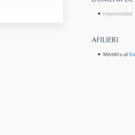
(neprecizate)
AFILIERI
Membru al
Ba