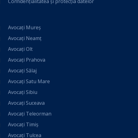
Confidențialitatea și protecția datelor
Avocați Mureș
Avocați Neamț
Avocați Olt
Avocați Prahova
Avocați Sălaj
Avocați Satu Mare
Avocați Sibiu
Avocați Suceava
Avocați Teleorman
Avocați Timiș
Avocați Tulcea