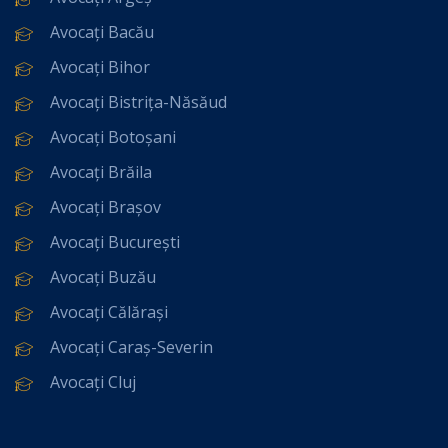
Avocați Bacău
Avocați Bihor
Avocați Bistrița-Năsăud
Avocați Botoșani
Avocați Brăila
Avocați Brașov
Avocați București
Avocați Buzău
Avocați Călărași
Avocați Caraș-Severin
Avocați Cluj