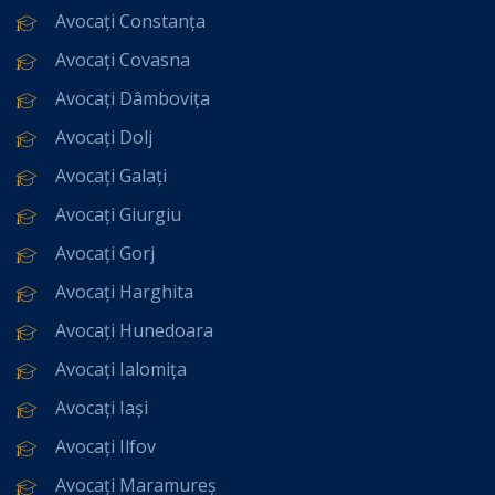
Avocați Constanța
Avocați Covasna
Avocați Dâmbovița
Avocați Dolj
Avocați Galați
Avocați Giurgiu
Avocați Gorj
Avocați Harghita
Avocați Hunedoara
Avocați Ialomița
Avocați Iași
Avocați Ilfov
Avocați Maramureș