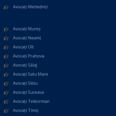
Avocați Mehedinți
Avocați Mureș
Avocați Neamț
Avocați Olt
Avocați Prahova
Avocați Sălaj
Avocați Satu Mare
Avocați Sibiu
Avocați Suceava
Avocați Teleorman
Avocați Timiș