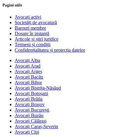
Pagini utile
Avocați activi
Societăți de avocatură
Barouri membre
Dosare în instanță
Articole și știri juridice
Termeni și condiții
Confidențialitatea și protecția datelor
Avocați Alba
Avocați Arad
Avocați Argeș
Avocați Bacău
Avocați Bihor
Avocați Bistrița-Năsăud
Avocați Botoșani
Avocați Brăila
Avocați Brașov
Avocați București
Avocați Buzău
Avocați Călărași
Avocați Caraș-Severin
Avocați Cluj