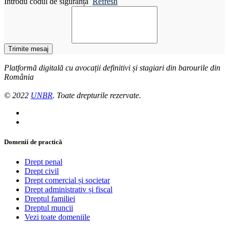
Introdu codul de siguranță
Refresh
Trimite mesaj
Platformă digitală cu avocații definitivi și stagiari din barourile din
România
© 2022
UNBR
. Toate drepturile rezervate.
Domenii de practică
Drept penal
Drept civil
Drept comercial și societar
Drept administrativ și fiscal
Dreptul familiei
Dreptul muncii
Vezi toate domeniile