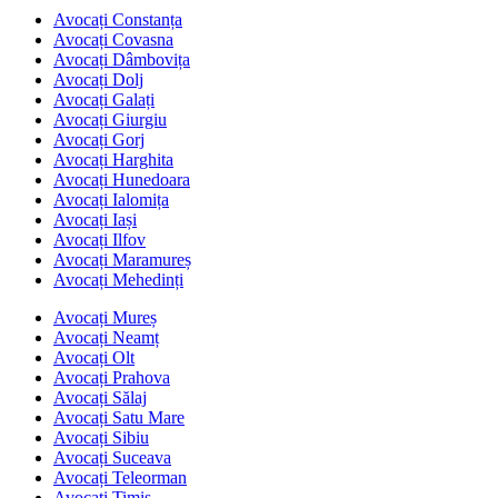
Avocați Constanța
Avocați Covasna
Avocați Dâmbovița
Avocați Dolj
Avocați Galați
Avocați Giurgiu
Avocați Gorj
Avocați Harghita
Avocați Hunedoara
Avocați Ialomița
Avocați Iași
Avocați Ilfov
Avocați Maramureș
Avocați Mehedinți
Avocați Mureș
Avocați Neamț
Avocați Olt
Avocați Prahova
Avocați Sălaj
Avocați Satu Mare
Avocați Sibiu
Avocați Suceava
Avocați Teleorman
Avocați Timiș