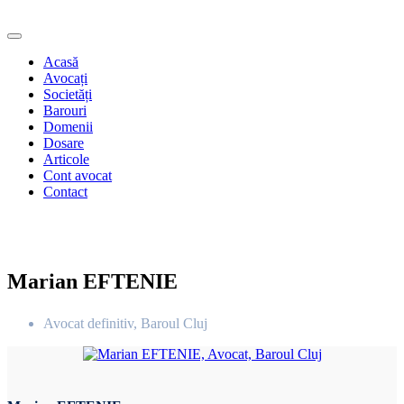
Acasă
Avocați
Societăți
Barouri
Domenii
Dosare
Articole
Cont avocat
Contact
Marian EFTENIE
Avocat definitiv, Baroul Cluj