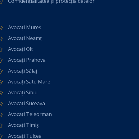
Confidențialitatea și protecția datelor
Avocați Mureș
Avocați Neamț
Avocați Olt
Avocați Prahova
Avocați Sălaj
Avocați Satu Mare
Avocați Sibiu
Avocați Suceava
Avocați Teleorman
Avocați Timiș
Avocați Tulcea