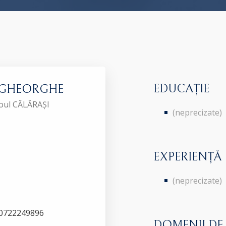
EDUCAȚIE
NE-GHEORGHE
roul CĂLĂRAȘI
(neprecizate)
EXPERIENȚĂ
(neprecizate)
i, 0722249896
DOMENII DE