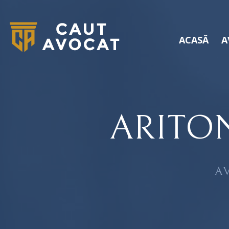
ACASĂ
A
ARITO
A