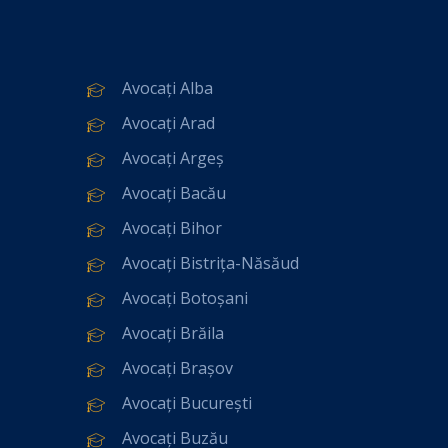
Avocați Alba
Avocați Arad
Avocați Argeș
Avocați Bacău
Avocați Bihor
Avocați Bistrița-Năsăud
Avocați Botoșani
Avocați Brăila
Avocați Brașov
Avocați București
Avocați Buzău