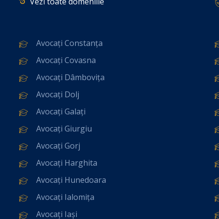
Vezi toate domeniile
Avocați Constanța
Avocați Covasna
Avocați Dâmbovița
Avocați Dolj
Avocați Galați
Avocați Giurgiu
Avocați Gorj
Avocați Harghita
Avocați Hunedoara
Avocați Ialomița
Avocați Iași