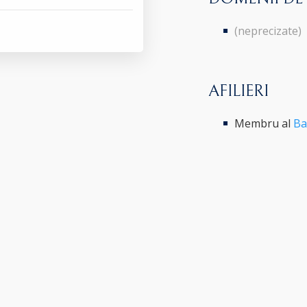
(neprecizate)
AFILIERI
Membru al
Ba