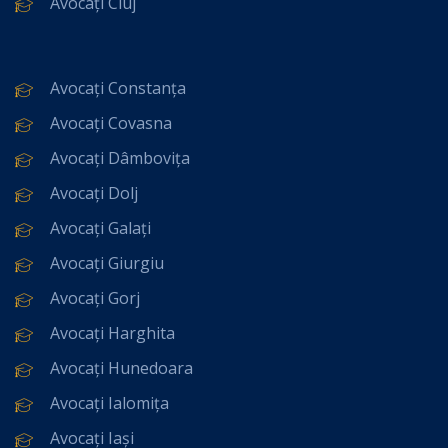
Avocați Cluj
Avocați Constanța
Avocați Covasna
Avocați Dâmbovița
Avocați Dolj
Avocați Galați
Avocați Giurgiu
Avocați Gorj
Avocați Harghita
Avocați Hunedoara
Avocați Ialomița
Avocați Iași