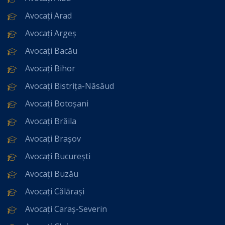
Avocați Arad
Avocați Argeș
Avocați Bacău
Avocați Bihor
Avocați Bistrița-Năsăud
Avocați Botoșani
Avocați Brăila
Avocați Brașov
Avocați București
Avocați Buzău
Avocați Călărași
Avocați Caraș-Severin