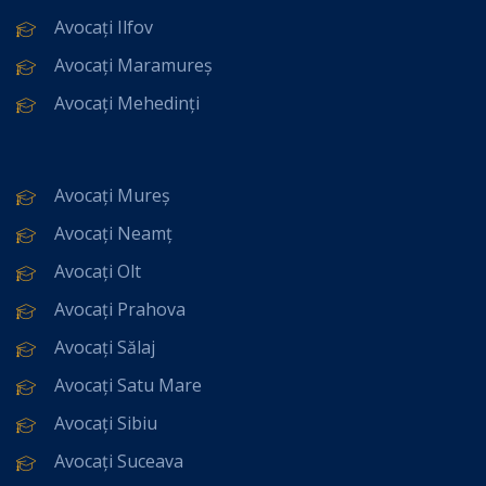
Avocați Ilfov
Avocați Maramureș
Avocați Mehedinți
Avocați Mureș
Avocați Neamț
Avocați Olt
Avocați Prahova
Avocați Sălaj
Avocați Satu Mare
Avocați Sibiu
Avocați Suceava