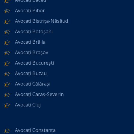
Avocați Bihor
Avocați Bistrița-Năsăud
Avocați Botoșani
Avocați Brăila
Avocați Brașov
Avocați București
Avocați Buzău
Avocați Călărași
Avocați Caraș-Severin
Avocați Cluj
Avocați Constanța