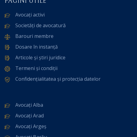
PAGINI UTILE
Avocați activi
Societăți de avocatură
Barouri membre
Dosare în instanță
Articole și știri juridice
Termeni și condiții
Confidențialitatea și protecția datelor
Avocați Alba
Avocați Arad
Avocați Argeș
Avocați Bacău