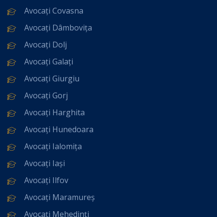
Avocați Covasna
Avocați Dâmbovița
Avocați Dolj
Avocați Galați
Avocați Giurgiu
Avocați Gorj
Avocați Harghita
Avocați Hunedoara
Avocați Ialomița
Avocați Iași
Avocați Ilfov
Avocați Maramureș
Avocați Mehedinți