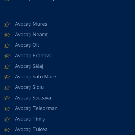
Avocați Mureș
Avocați Neamț
Avocați Olt
Avocați Prahova
Avocați Sălaj
Avocați Satu Mare
Avocați Sibiu
Avocați Suceava
Avocați Teleorman
Avocați Timiș
Avocați Tulcea