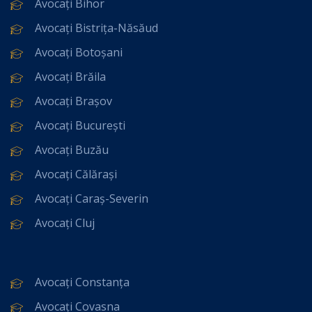
Avocați Bihor
Avocați Bistrița-Năsăud
Avocați Botoșani
Avocați Brăila
Avocați Brașov
Avocați București
Avocați Buzău
Avocați Călărași
Avocați Caraș-Severin
Avocați Cluj
Avocați Constanța
Avocați Covasna