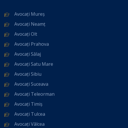
Avocați Mureș
Avocați Neamț
Avocați Olt
Avocați Prahova
Avocați Sălaj
Avocați Satu Mare
Avocați Sibiu
Avocați Suceava
Avocați Teleorman
Avocați Timiș
Avocați Tulcea
Avocați Vâlcea