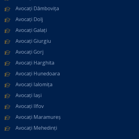
Avocați Dâmbovița
Avocați Dolj
Avocați Galați
Avocați Giurgiu
Avocați Gorj
Avocați Harghita
Avocați Hunedoara
Avocați Ialomița
Avocați Iași
Avocați Ilfov
Avocați Maramureș
Avocați Mehedinți