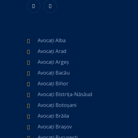
Avocați Alba
Avocați Arad
Avocați Argeș
Avocați Bacău
Avocați Bihor
Avocați Bistrița-Năsăud
Avocați Botoșani
Avocați Brăila
Avocați Brașov
Avocați București