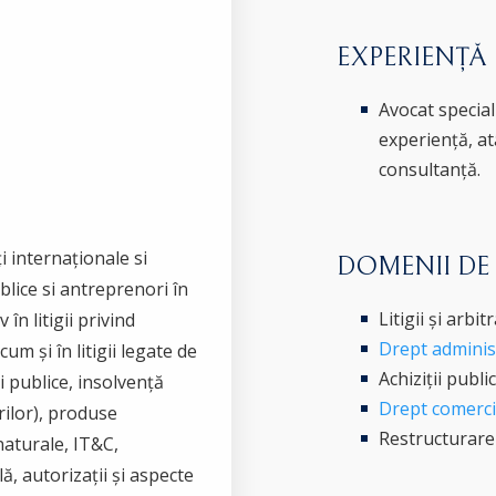
EXPERIENȚĂ
Avocat special
experiență, atâ
consultanță.
i internaționale si
DOMENII DE
ublice si antreprenori în
Litigii și arbitr
 în litigii privind
Drept administr
cum și în litigii legate de
Achiziții publi
i publice, insolvență
Drept comercia
rilor), produse
Restructurare 
naturale, IT&C,
ă, autorizații și aspecte