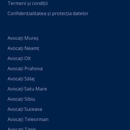
Termeni și condiții
Confidențialitatea și protecția datelor
Avocați Mureș
Avocați Neamț
Avocați Olt
Avocați Prahova
Avocați Sălaj
Avocați Satu Mare
Avocați Sibiu
Avocați Suceava
Avocați Teleorman
Avocați Timiș