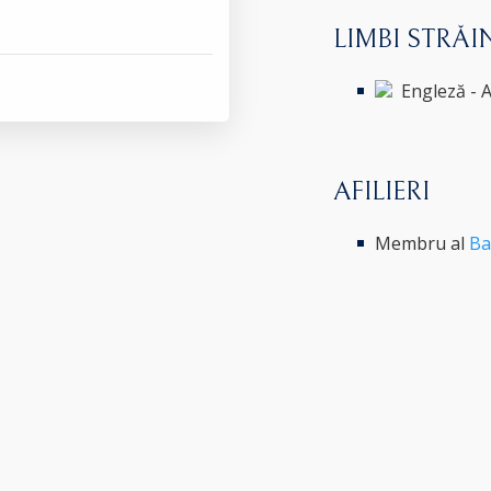
LIMBI STRĂI
Engleză - 
AFILIERI
Membru al
Ba