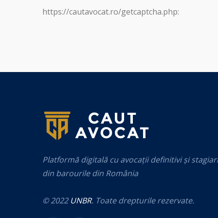
https://cautavocat.ro/getcaptcha.php:
Platformă digitală cu avocații definitivi și stagiar
din barourile din România
© 2022
UNBR
. Toate drepturile rezervate.