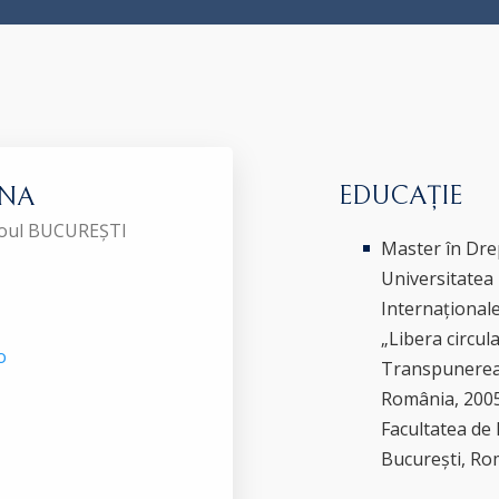
EDUCAȚIE
ONA
aroul BUCUREȘTI
Master în Drep
Universitatea 
Internaționale
„Libera circula
o
Transpunerea 
România, 2005 
Facultatea de 
București, Ro