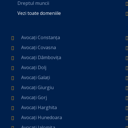
Dreptul muncii
Vezi toate domeniile
Avocați Constanța
Avocați Covasna
Avocați Dâmbovița
Avocați Dolj
Avocați Galați
Avocați Giurgiu
Avocați Gorj
Avocați Harghita
Avocați Hunedoara
Avocați Ialomița