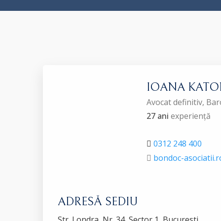
IOANA KAT
Avocat definitiv, B
27 ani
experiență
0312 248 400
bondoc-asociatii.r
ADRESĂ SEDIU
Str. Londra, Nr. 34, Sector 1, Bucuresti