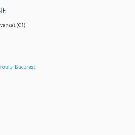
NE
Avansat (C1)
roului București