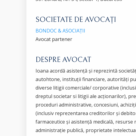
SOCIETATE DE AVOCAȚI
BONDOC & ASOCIAȚII
Avocat partener
DESPRE AVOCAT
Ioana acordă asistență și reprezintă societăț
autohtone, instituții financiare, autorități p
diverse litigii comerciale/ corporative (inclusiv
dreptul societar si litigii ale acționarilor), pre
proceduri administrative, concesiuni, achiziți
(inclusiv reprezentarea creditorilor și debito
farmaceutice și asistență medicală, resurse 
administrație publică, proprietate intelectual