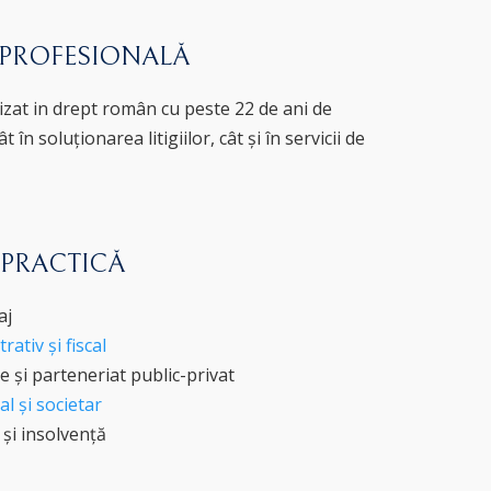
 PROFESIONALĂ
izat in drept român cu peste 22 de ani de
t în soluționarea litigiilor, cât și în servicii de
 PRACTICĂ
aj
ativ și fiscal
ce și parteneriat public-privat
l și societar
și insolvență