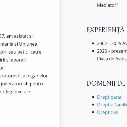
Mediator"
EXPERIENȚĂ
7, am asistat si
2007 - 2025 A
Romania si Uniunea
2020 - prezen
rii sau petitii catre
Civila de Avoca
rii si apararii
or.
ecatoresti, a organelor
DOMENII DE
r judecatoresti pentru
lor legitime ale
Drept penal
Dreptul famili
Drept civil