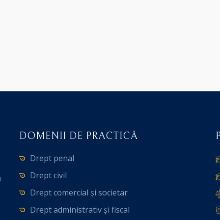
DOMENII DE PRACTICĂ
Drept penal
Drept civil
i
Drept comercial și societar
Drept administrativ și fiscal