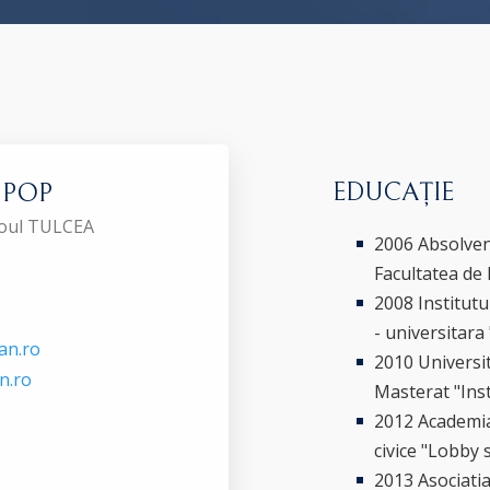
EDUCAȚIE
i POP
aroul TULCEA
2006 Absolvent
Facultatea de
2008 Institut
- universitara
an.ro
2010 Universi
n.ro
Masterat "Inst
2012 Academia
civice "Lobby 
2013 Asociati