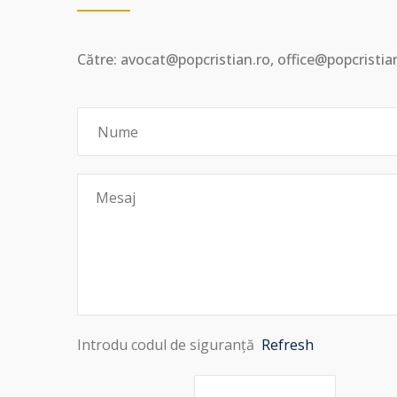
Către: avocat@popcristian.ro, office@popcristia
Introdu codul de siguranță
Refresh