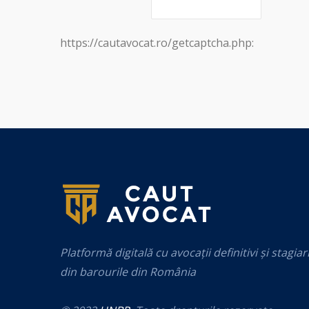
https://cautavocat.ro/getcaptcha.php:
Platformă digitală cu avocații definitivi și stagiar
din barourile din România