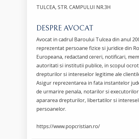
TULCEA, STR. CAMPULUI NR.3H
DESPRE AVOCAT
Avocat in cadrul Baroului Tulcea din anul 200
reprezentat persoane fizice si juridice din 
Europeana, redactand cereri, notificari, memo
autoritati si institutii publice, in scopul ocroti
drepturilor si intereselor legitime ale clientil
Asigur reprezentarea in fata instantelor jud
de urmarire penala, notarilor si executorilo
apararea drepturilor, libertatilor si interese
persoanelor.
https://www.popcristian.ro/